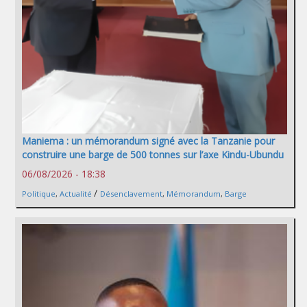
Maniema : un mémorandum signé avec la Tanzanie pour
construire une barge de 500 tonnes sur l’axe Kindu-Ubundu
06/08/2026 - 18:38
/
Politique
,
Actualité
Désenclavement
,
Mémorandum
,
Barge