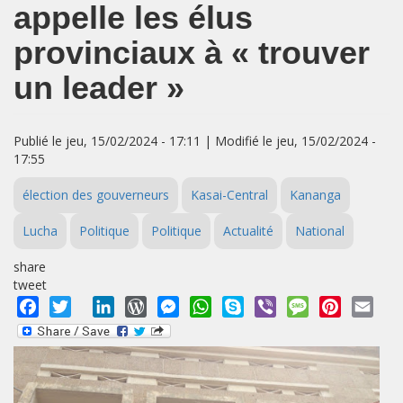
appelle les élus
provinciaux à « trouver
un leader »
Publié le jeu, 15/02/2024 - 17:11 | Modifié le jeu, 15/02/2024 -
17:55
élection des gouverneurs
Kasai-Central
Kananga
Lucha
Politique
Politique
Actualité
National
share
tweet
Facebook
Twitter
LinkedIn
WordPress
Messenger
WhatsApp
Skype
Viber
Message
Pinterest
Emai