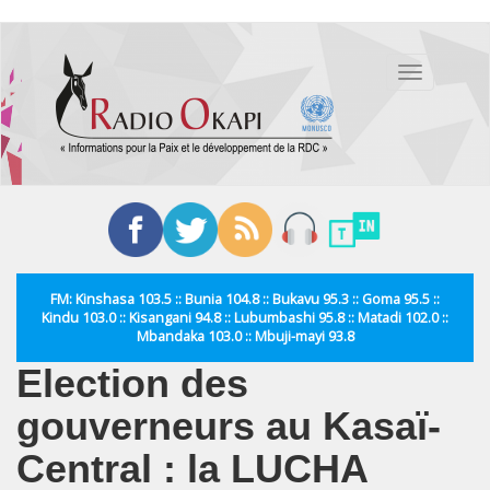
Aller
au
Toggle
contenu
navigation
principal
FM: Kinshasa 103.5 :: Bunia 104.8 :: Bukavu 95.3 :: Goma 95.5 ::
Kindu 103.0 :: Kisangani 94.8 :: Lubumbashi 95.8 :: Matadi 102.0 ::
Mbandaka 103.0 :: Mbuji-mayi 93.8
Election des
gouverneurs au Kasaï-
Central : la LUCHA