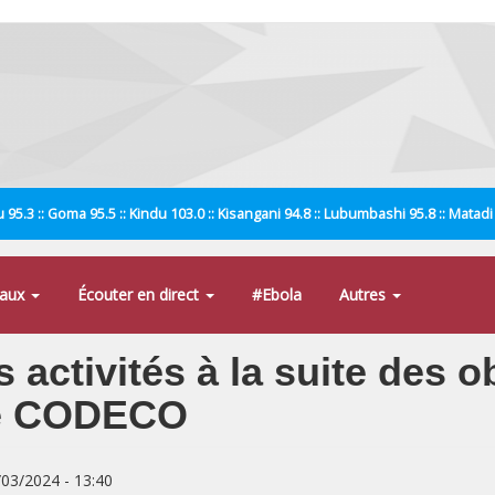
 95.3 :: Goma 95.5 :: Kindu 103.0 :: Kisangani 94.8 :: Lubumbashi 95.8 :: Matad
naux
Écouter en direct
#Ebola
Autres
s activités à la suite des
ice CODECO
/03/2024 - 13:40