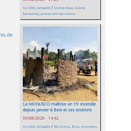
/
Société
,
Actualité
Grand-Kasaï
,
Grand-
bandundu
,
Jeunes entrepreneurs
mis de
La MONUSCO maîtrise un 15ᵉ incendie
depuis janvier à Beni et ses environs
05/08/2026 - 14:42
/
Société
,
Actualité
Nord-Kivu
,
Beni
,
incendies
,