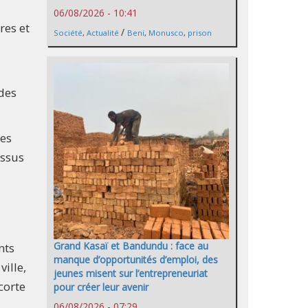
06/08/2026 - 10:41
res et
/
Société
,
Actualité
Beni
,
Monusco
,
prison
des
des
essus
Grand Kasaï et Bandundu : face au
nts
manque d’opportunités d’emploi, des
ille,
jeunes misent sur l’entrepreneuriat
corte
pour créer leur avenir
06/08/2026 - 07:29