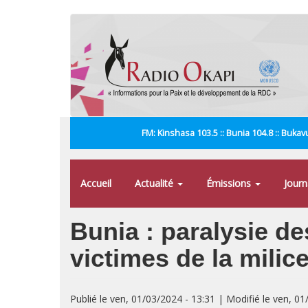
Aller
au
contenu
principal
FM: Kinshasa 103.5 :: Bunia 104.8 :: Bukavu
Accueil
Actualité
Émissions
Jour
Bunia : paralysie de
victimes de la mil
Publié le ven, 01/03/2024 - 13:31 | Modifié le ven, 01