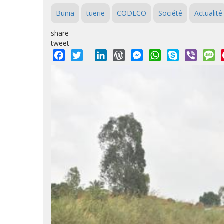
Bunia
tuerie
CODECO
Société
Actualité
share
tweet
Facebook
Twitter
LinkedIn
WordPress
Messenger
WhatsApp
Skype
Viber
M