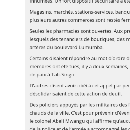
inhumées. Un fort dispositif sécuritaire a été
Magasins, marchés, stations-services, banqu
plusieurs autres commerces sont restés fer
Seules les pharmacies sont ouvertes. Aux p
lesquels des tenanciers de boutiques, des m
artères du boulevard Lumumba.
Certains disaient répondre au mot d’ordre 
membres ont été tués, il y a deux semaines,
de paix à Tali-Singo.
D’autres disent avoir obéi à cet appel par peu
désolidarisaient de cette action de deuil.
Des policiers appuyés par les militaires des 
chauds de la ville. C’est pour prévenir d’év
le colonel Abeli Mwangu qui affirme qu’aucu
de la police et de l’armée a accompagné les 