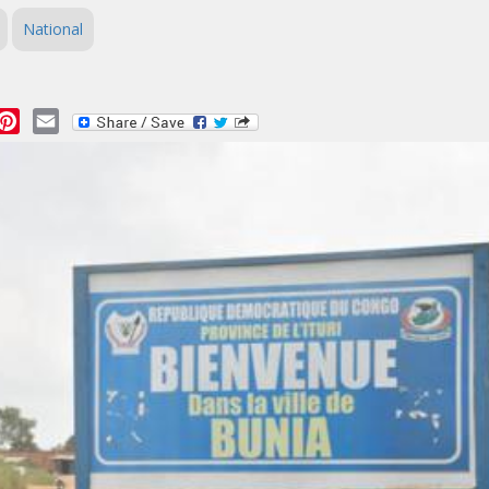
National
essage
Pinterest
Email