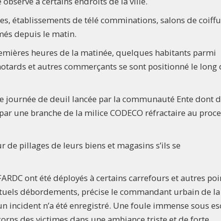
 observé à certains endroits de la ville.
es, établissements de télé comminations, salons de coiffu
més depuis le matin.
remières heures de la matinée, quelques habitants parmi
otards et autres commerçants se sont positionné le long 
de journée de deuil lancée par la communauté Ente dont 
 par une branche de la milice CODECO réfractaire au proc
r de pillages de leurs biens et magasins s’ils se
FARDC ont été déployés à certains carrefours et autres poi
entuels débordements, précise le commandant urbain de la v
n incident n’a été enregistré. Une foule immense sous es
corps des victimes dans une ambiance triste et de forte