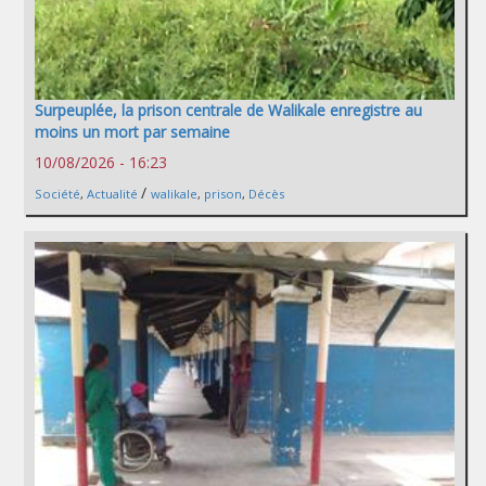
Surpeuplée, la prison centrale de Walikale enregistre au
moins un mort par semaine
10/08/2026 - 16:23
/
Société
,
Actualité
walikale
,
prison
,
Décès