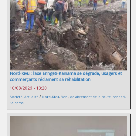
Nord-Kivu : l’axe Eringeti-Kainama se dégrade, usagers et
commerçants réclament sa réhabilitation
10/08/2026 - 13:20
/
Société
,
Actualité
Nord-Kivu
,
Beni
,
delabrement de la route Irendeti-
Kainama