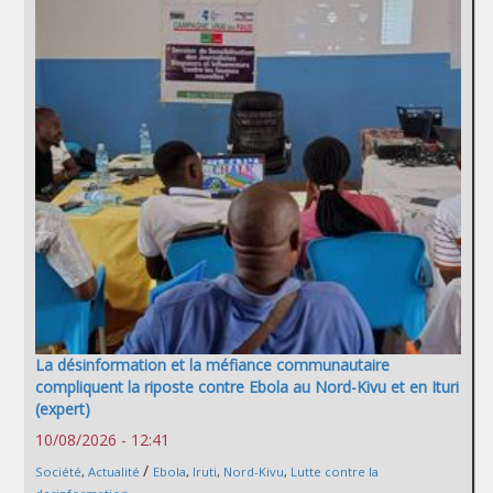
La désinformation et la méfiance communautaire
compliquent la riposte contre Ebola au Nord-Kivu et en Ituri
(expert)
10/08/2026 - 12:41
/
Société
,
Actualité
Ebola
,
Iruti
,
Nord-Kivu
,
Lutte contre la