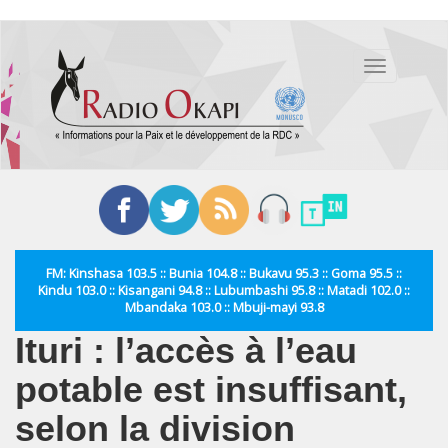
Aller
au
Toggle
contenu
navigation
principal
FM: Kinshasa 103.5 :: Bunia 104.8 :: Bukavu 95.3 :: Goma 95.5 ::
Kindu 103.0 :: Kisangani 94.8 :: Lubumbashi 95.8 :: Matadi 102.0 ::
Mbandaka 103.0 :: Mbuji-mayi 93.8
Ituri : l’accès à l’eau
potable est insuffisant,
selon la division