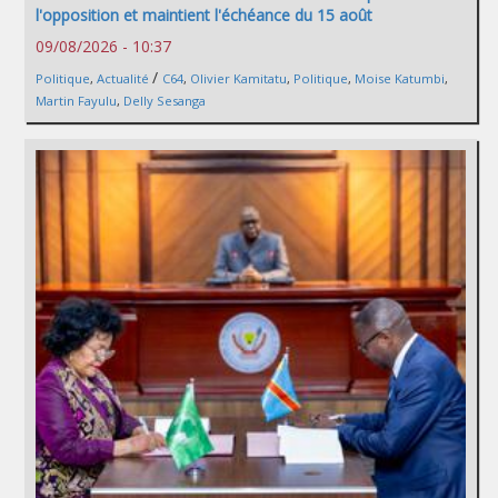
l'opposition et maintient l'échéance du 15 août
09/08/2026 - 10:37
/
Politique
,
Actualité
C64
,
Olivier Kamitatu
,
Politique
,
Moise Katumbi
,
Martin Fayulu
,
Delly Sesanga