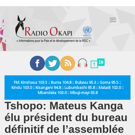
Aller
au
Toggle
contenu
navigation
principal
FM: Kinshasa 103.5 :: Bunia 104.8 :: Bukavu 95.3 :: Goma 95.5 ::
Kindu 103.0 :: Kisangani 94.8 :: Lubumbashi 95.8 :: Matadi 102.0 ::
Mbandaka 103.0 :: Mbuji-mayi 93.8
Tshopo: Mateus Kanga
élu président du bureau
définitif de l’assemblée