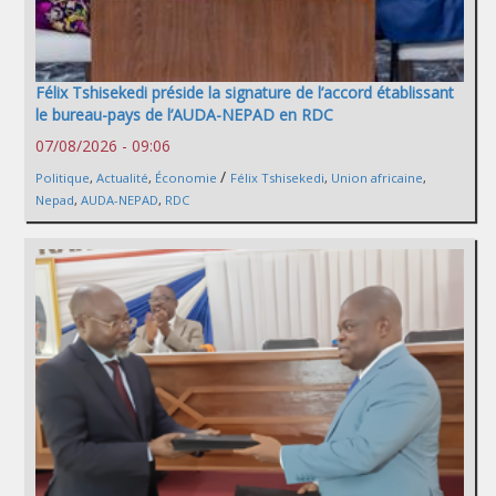
Félix Tshisekedi préside la signature de l’accord établissant
le bureau-pays de l’AUDA-NEPAD en RDC
07/08/2026 - 09:06
/
Politique
,
Actualité
,
Économie
Félix Tshisekedi
,
Union africaine
,
Nepad
,
AUDA-NEPAD
,
RDC