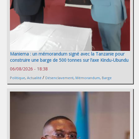
Maniema : un mémorandum signé avec la Tanzanie pour
construire une barge de 500 tonnes sur l’axe Kindu-Ubundu
06/08/2026 - 18:38
/
Politique
,
Actualité
Désenclavement
,
Mémorandum
,
Barge