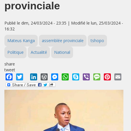
provinciale
Publié le dim, 24/03/2024 - 23:35 | Modifié le lun, 25/03/2024 -
16:32
Mateus Kanga
assemblée provinciale
tshopo
Politique
Actualité
National
share
tweet
Facebook
Twitter
LinkedIn
WordPress
Messenger
WhatsApp
Skype
Viber
Message
Pinterest
Emai