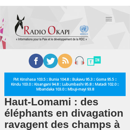
Aller
au
Toggle
contenu
navigation
principal
FM: Kinshasa 103.5 :: Bunia 104.8 :: Bukavu 95.3 :: Goma 95.5 ::
Kindu 103.0 :: Kisangani 94.8 :: Lubumbashi 95.8 :: Matadi 102.0 ::
Mbandaka 103.0 :: Mbuji-mayi 93.8
Haut-Lomami : des
éléphants en divagation
ravagent des champs à