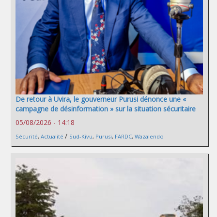
De retour à Uvira, le gouverneur Purusi dénonce une «
campagne de désinformation » sur la situation sécuritaire
05/08/2026 - 14:18
/
Sécurité
,
Actualité
Sud-Kivu
,
Purusi
,
FARDC
,
Wazalendo