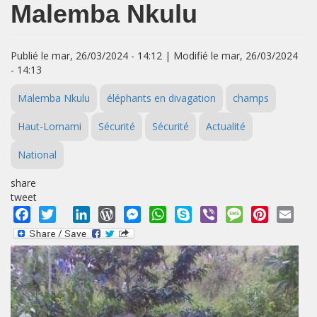
Malemba Nkulu
Publié le mar, 26/03/2024 - 14:12 | Modifié le mar, 26/03/2024
- 14:13
Malemba Nkulu
éléphants en divagation
champs
Haut-Lomami
Sécurité
Sécurité
Actualité
National
share
tweet
Facebook
Twitter
LinkedIn
WordPress
Messenger
WhatsApp
Skype
Viber
Message
Pinterest
Emai