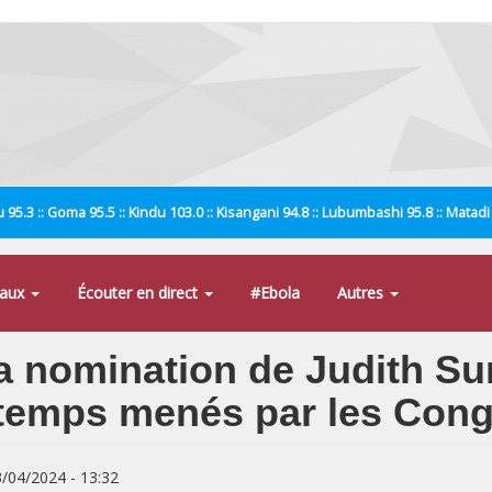
 95.3 :: Goma 95.5 :: Kindu 103.0 :: Kisangani 94.8 :: Lubumbashi 95.8 :: Matad
naux
Écouter en direct
#Ebola
Autres
 nomination de Judith Sum
gtemps menés par les Cong
3/04/2024 - 13:32