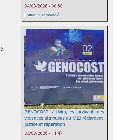
04/08/2026 - 08:58
/
Politique
,
Actualité
i
de
GENOCOST : à Uvira, les survivants des
violences attribuées au M23 réclament
justice et réparation
03/08/2026 - 11:47