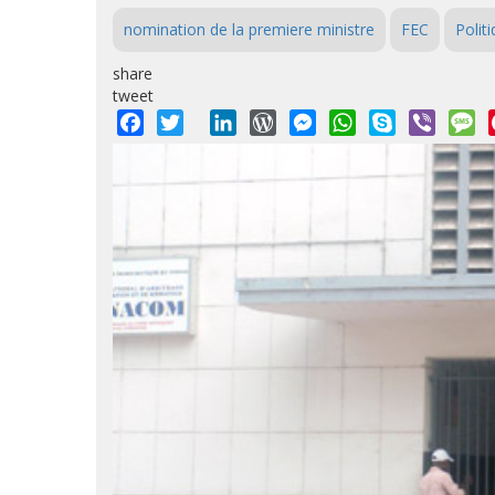
nomination de la premiere ministre
FEC
Polit
share
tweet
Facebook
Twitter
LinkedIn
WordPress
Messenger
WhatsApp
Skype
Viber
M