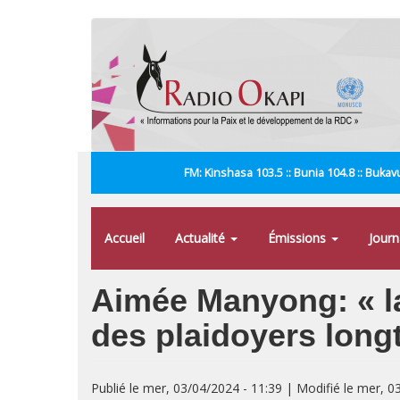
Aller
au
contenu
principal
FM: Kinshasa 103.5 :: Bunia 104.8 :: Bukavu
Accueil
Actualité
Émissions
Jour
Aimée Manyong: « la
des plaidoyers lon
Publié le mer, 03/04/2024 - 11:39 | Modifié le mer, 0