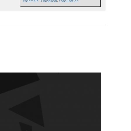
ensemble
,
Tshisekedi
,
consultation