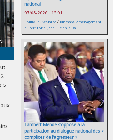
national
05/08/2026 - 15:01
/
Politique
,
Actualité
Kinshasa
,
Aménagement
du territoire
,
Jean Lucien Busa
ut-
 2
ers
s aux
Lambert Mende s’oppose à la
ains
participation au dialogue national des «
complices de l’agresseur »