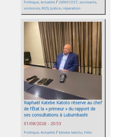
/
Politique
,
Actualité
GENOCOST
,
survivants
,
violences
,
M23
,
Justice
,
réparation
Raphaël Katebe Katoto réserve au chef
de l’État la « primeur » du rapport de
ses consultations à Lubumbashi
01/08/2026 - 20:53
/
Politique
,
Actualité
Katebe katoto
,
Félix