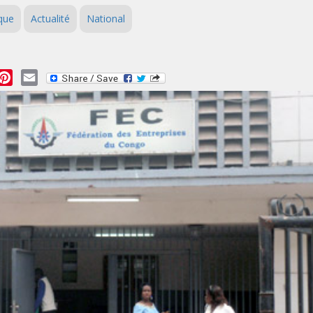
ique
Actualité
National
essage
Pinterest
Email