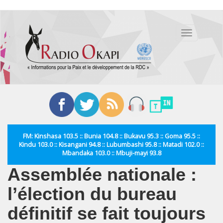
Aller
au
Toggle
contenu
navigation
principal
FM: Kinshasa 103.5 :: Bunia 104.8 :: Bukavu 95.3 :: Goma 95.5 ::
Kindu 103.0 :: Kisangani 94.8 :: Lubumbashi 95.8 :: Matadi 102.0 ::
Mbandaka 103.0 :: Mbuji-mayi 93.8
Assemblée nationale :
l’élection du bureau
définitif se fait toujours