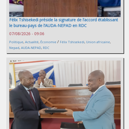
Félix Tshisekedi préside la signature de l’accord établissant
le bureau-pays de l’AUDA-NEPAD en RDC
07/08/2026 - 09:06
/
Politique
,
Actualité
,
Économie
Félix Tshisekedi
,
Union africaine
,
Nepad
,
AUDA-NEPAD
,
RDC