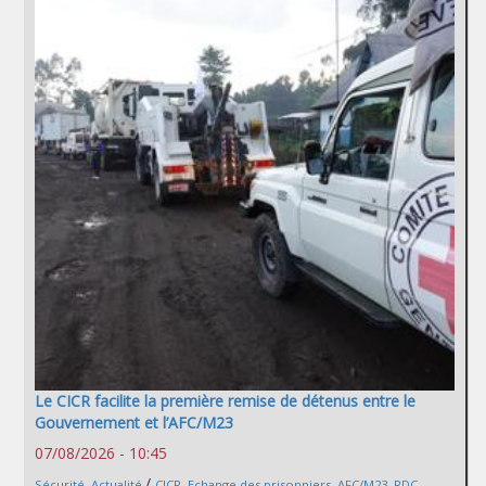
Le CICR facilite la première remise de détenus entre le
Gouvernement et l’AFC/M23
07/08/2026 - 10:45
/
Sécurité
,
Actualité
CICR
,
Echange des prisonniers
,
AFC/M23
,
RDC
,