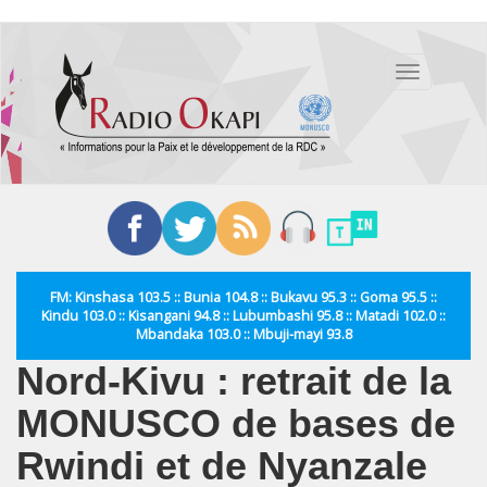
Aller
au
Toggle
contenu
navigation
principal
FM: Kinshasa 103.5 :: Bunia 104.8 :: Bukavu 95.3 :: Goma 95.5 ::
Kindu 103.0 :: Kisangani 94.8 :: Lubumbashi 95.8 :: Matadi 102.0 ::
Mbandaka 103.0 :: Mbuji-mayi 93.8
Nord-Kivu : retrait de la
MONUSCO de bases de
Rwindi et de Nyanzale