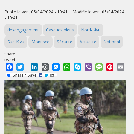
Publié le ven, 05/04/2024 - 19:41 | Modifié le ven, 05/04/2024
- 19:41
desengagement
Casques bleus
Nord-Kivu
Sud-Kivu
Monusco
Sécurité
Actualité
National
share
tweet
Facebook
Twitter
LinkedIn
WordPress
Messenger
WhatsApp
Skype
Viber
Message
Pinterest
Emai