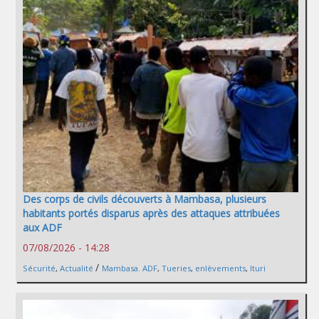
Des corps de civils découverts à Mambasa, plusieurs
habitants portés disparus après des attaques attribuées
aux ADF
07/08/2026 - 14:28
/
Sécurité
,
Actualité
Mambasa. ADF
,
Tueries
,
enlèvements
,
Ituri