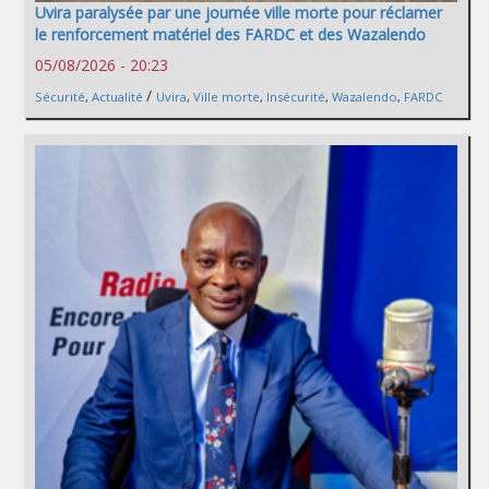
Uvira paralysée par une journée ville morte pour réclamer
le renforcement matériel des FARDC et des Wazalendo
05/08/2026 - 20:23
/
Sécurité
,
Actualité
Uvira
,
Ville morte
,
Insécurité
,
Wazalendo
,
FARDC