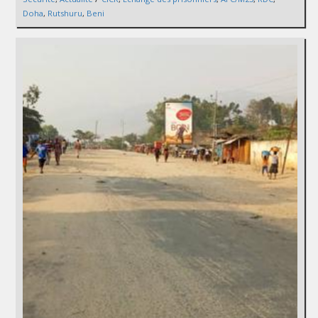
Doha
,
Rutshuru
,
Beni