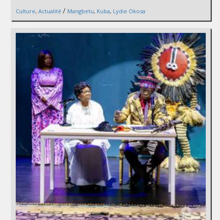
/
Culture
,
Actualité
Mangbetu
,
Kuba
,
Lydie Okosa