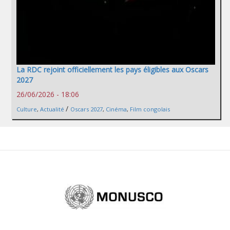
La RDC rejoint officiellement les pays éligibles aux Oscars
2027
26/06/2026 - 18:06
/
Culture
,
Actualité
Oscars 2027
,
Cinéma
,
Film congolais