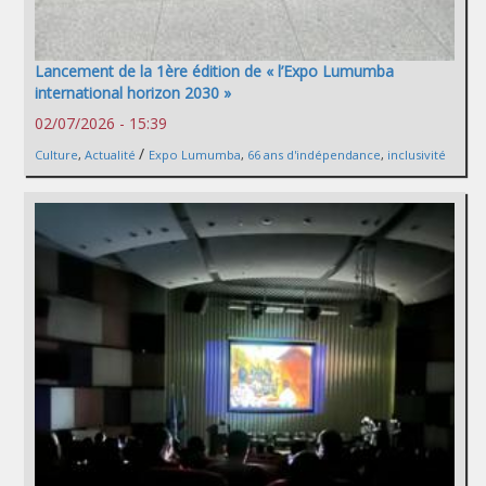
Lancement de la 1ère édition de « l’Expo Lumumba
international horizon 2030 »
02/07/2026 - 15:39
/
Culture
,
Actualité
Expo Lumumba
,
66 ans d'indépendance
,
inclusivité