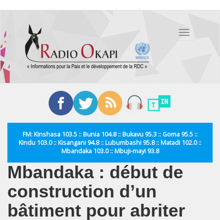
Aller
au
Toggle
contenu
navigation
principal
FM: Kinshasa 103.5 :: Bunia 104.8 :: Bukavu 95.3 :: Goma 95.5 ::
Kindu 103.0 :: Kisangani 94.8 :: Lubumbashi 95.8 :: Matadi 102.0 ::
Mbandaka 103.0 :: Mbuji-mayi 93.8
Mbandaka : début de
construction d’un
bâtiment pour abriter