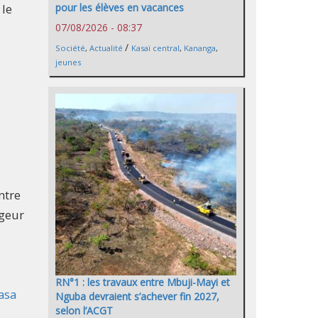
 le
pour les élèves en vacances
07/08/2026 - 08:37
/
Société
,
Actualité
Kasaï central
,
Kananga
,
jeunes
ntre
ngeur
RN°1 : les travaux entre Mbuji-Mayi et
asa
Nguba devraient s’achever fin 2027,
selon l’ACGT