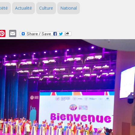
iété
Actualité
Culture
National
essage
Pinterest
Email