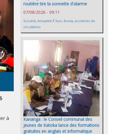
routière tire la sonnette d'alarme
07/08/2026 - 09:11
/
Société
,
Actualité
Ituri
,
Bunia
,
accidents de
circulation
6
er à
Kananga : le Conseil communal des
jeunes de Katoka lance des formations
gratuites en anglais et informatique