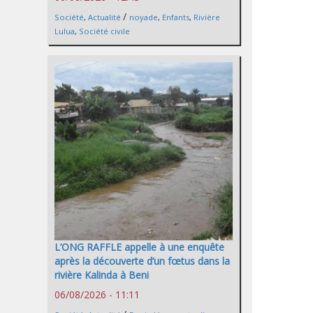
/
Société
,
Actualité
noyade
,
Enfants
,
Rivière
Lulua
,
Société civile
L’ONG RAFFLE appelle à une enquête
après la découverte d’un fœtus dans la
rivière Kalinda à Beni
06/08/2026 - 11:11