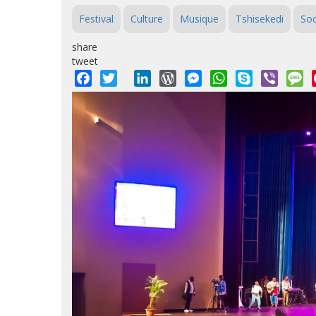
Festival
Culture
Musique
Tshisekedi
Soc
share
tweet
Facebook
Twitter
LinkedIn
WordPress
Messenger
WhatsApp
Skype
Viber
M