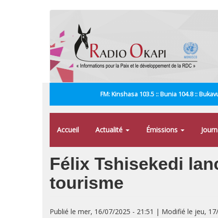
Aller
au
contenu
principal
FM: Kinshasa 103.5 :: Bunia 104.8 :: Bukavu
Accueil
Actualité
Émissions
Jour
Félix Tshisekedi lan
tourisme
Publié le mer, 16/07/2025 - 21:51 | Modifié le jeu, 17