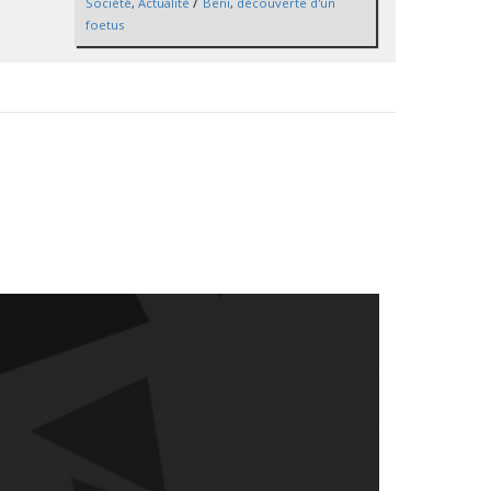
/
Société
,
Actualité
Beni
,
découverte d'un
foetus