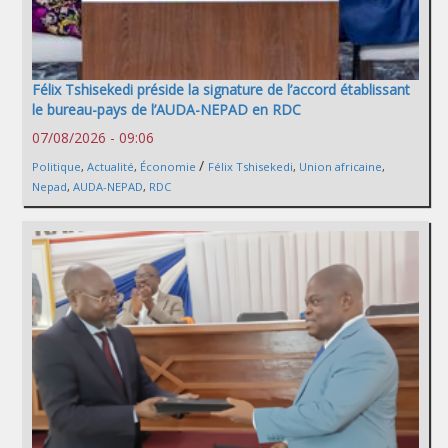
Félix Tshisekedi préside la signature de l’accord établissant
le bureau-pays de l’AUDA-NEPAD en RDC
07/08/2026 - 09:06
/
Politique
,
Actualité
,
Économie
Félix Tshisekedi
,
Union africaine
,
Nepad
,
AUDA-NEPAD
,
RDC