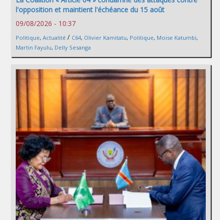
l'opposition et maintient l'échéance du 15 août
09/08/2026 - 10:37
/
Politique
,
Actualité
C64
,
Olivier Kamitatu
,
Politique
,
Moise Katumbi
,
Martin Fayulu
,
Delly Sesanga