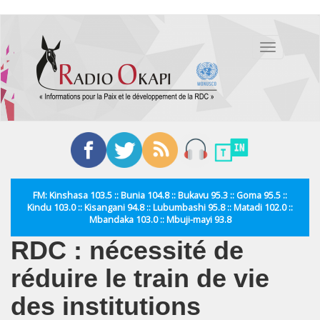
Aller
au
Toggle
contenu
navigation
principal
FM: Kinshasa 103.5 :: Bunia 104.8 :: Bukavu 95.3 :: Goma 95.5 ::
Kindu 103.0 :: Kisangani 94.8 :: Lubumbashi 95.8 :: Matadi 102.0 ::
Mbandaka 103.0 :: Mbuji-mayi 93.8
RDC : nécessité de
réduire le train de vie
des institutions