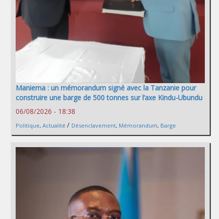
Maniema : un mémorandum signé avec la Tanzanie pour
construire une barge de 500 tonnes sur l’axe Kindu-Ubundu
06/08/2026 - 18:38
/
Politique
,
Actualité
Désenclavement
,
Mémorandum
,
Barge