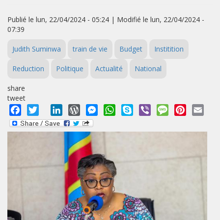
Publié le lun, 22/04/2024 - 05:24 | Modifié le lun, 22/04/2024 -
07:39
Judith Suminwa
train de vie
Budget
Institition
Reduction
Politique
Actualité
National
share
tweet
Facebook
Twitter
LinkedIn
WordPress
Messenger
WhatsApp
Skype
Viber
Message
Pinterest
Emai