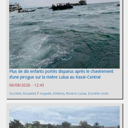
Plus de dix enfants portés disparus après le chavirement
d’une pirogue sur la rivière Lulua au Kasaï-Central
06/08/2026 - 12:43
/
Société
,
Actualité
noyade
,
Enfants
,
Rivière Lulua
,
Société civile