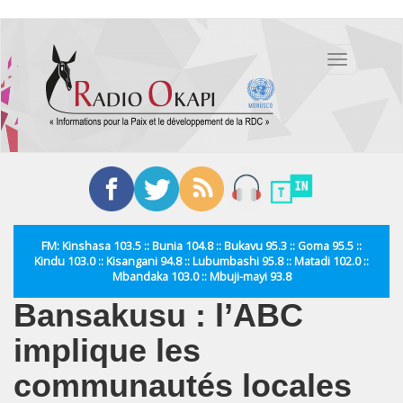
Aller
au
Toggle
contenu
navigation
principal
FM: Kinshasa 103.5 :: Bunia 104.8 :: Bukavu 95.3 :: Goma 95.5 ::
Kindu 103.0 :: Kisangani 94.8 :: Lubumbashi 95.8 :: Matadi 102.0 ::
Mbandaka 103.0 :: Mbuji-mayi 93.8
Bansakusu : l’ABC
implique les
communautés locales