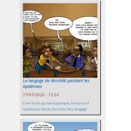
Le langage de discrédit pendant les
épidémies
17/07/2026 - 13:24
/
C'est le ton qui fait la panique
,
Émissions
épidémies
,
Ebola
,
Dscrédit
,
Paix
,
langage