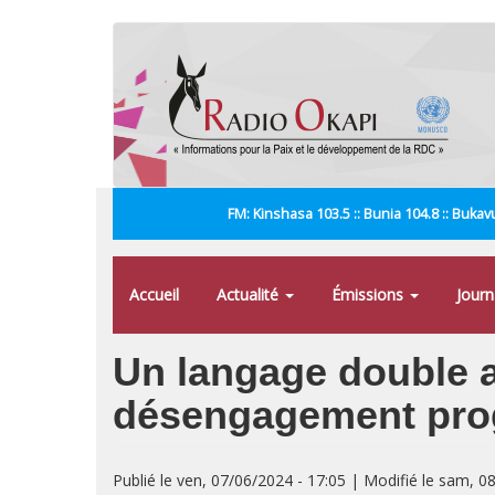
Aller
au
contenu
principal
FM: Kinshasa 103.5 :: Bunia 104.8 :: Bukavu
Accueil
Actualité
Émissions
Jour
Un langage double a
désengagement pro
Publié le ven, 07/06/2024 - 17:05 | Modifié le sam, 0