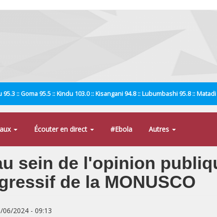
 95.3 :: Goma 95.5 :: Kindu 103.0 :: Kisangani 94.8 :: Lubumbashi 95.8 :: Matad
naux
Écouter en direct
#Ebola
Autres
u sein de l'opinion publiq
gressif de la MONUSCO
8/06/2024 - 09:13