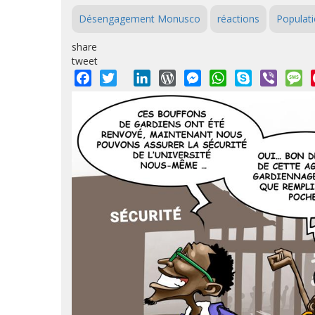
Désengagement Monusco
réactions
Populat
share
tweet
Facebook
Twitter
LinkedIn
WordPress
Messenger
WhatsApp
Skype
Viber
M