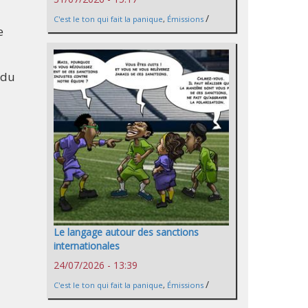
/
C'est le ton qui fait la panique
,
Émissions
e
 du
Le langage autour des sanctions
internationales
24/07/2026 - 13:39
/
C'est le ton qui fait la panique
,
Émissions