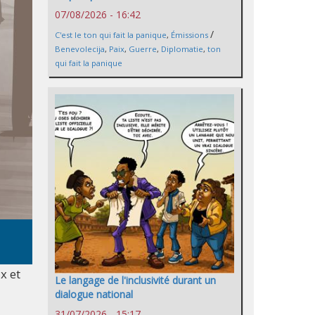
07/08/2026 - 16:42
/
C'est le ton qui fait la panique
,
Émissions
Benevolecija
,
Paix
,
Guerre
,
Diplomatie
,
ton
qui fait la panique
x et
Le langage de l'inclusivité durant un
dialogue national
31/07/2026 - 15:17