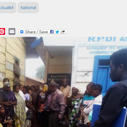
ctualité
National
essage
Pinterest
Email