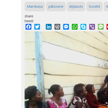
Mambasa
pâtisserie
déplacés
Société
A
share
tweet
Facebook
Twitter
LinkedIn
WordPress
Messenger
WhatsApp
Skype
Viber
M