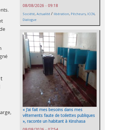
08/08/2026 - 09:18
nts.
/
Société
,
Actualité
libération
,
Pêcheurs
,
ICCN
,
et
Dialogue
 de
n
igné
et
l
« J’ai fait mes besoins dans mes
arge,
vêtements faute de toilettes publiques
», raconte un habitant à Kinshasa
08/08/2026 - 07:54