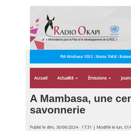
Aller
au
contenu
principal
FM: Kinshasa 103.5 :: Bunia 104.8 :: Bukavu
Accueil
Actualité
Émissions
Jour
A Mambasa, une cent
savonnerie
Publié le dim, 30/06/2024 - 17:31 | Modifié le lun, 01