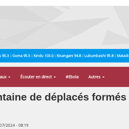
 95.3 :: Goma 95.5 :: Kindu 103.0 :: Kisangani 94.8 :: Lubumbashi 95.8 :: Matad
naux
Écouter en direct
#Ebola
Autres
aine de déplacés formés à 
/07/2024 - 08:19