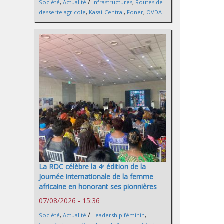
/
Société
,
Actualité
Infrastructures
,
Routes de
desserte agricole
,
Kasai-Central
,
Foner
,
OVDA
La RDC célèbre la 4ᵉ édition de la
Journée internationale de la femme
africaine en honorant ses pionnières
07/08/2026 - 15:36
/
Société
,
Actualité
Leadership féminin
,