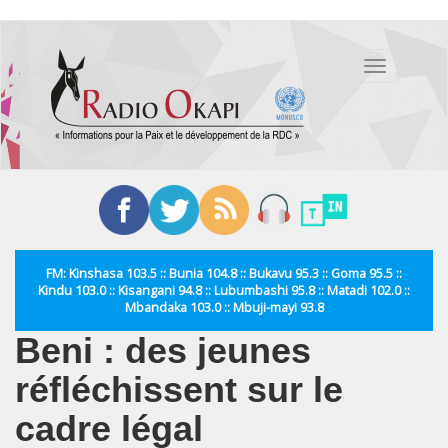
Aller
au
Toggle
contenu
navigation
principal
FM: Kinshasa 103.5 :: Bunia 104.8 :: Bukavu 95.3 :: Goma 95.5 ::
Kindu 103.0 :: Kisangani 94.8 :: Lubumbashi 95.8 :: Matadi 102.0 ::
Mbandaka 103.0 :: Mbuji-mayi 93.8
Beni : des jeunes
réfléchissent sur le
cadre légal