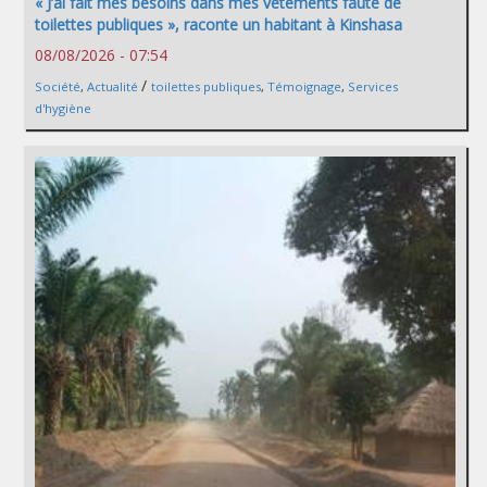
« J’ai fait mes besoins dans mes vêtements faute de
toilettes publiques », raconte un habitant à Kinshasa
08/08/2026 - 07:54
/
Société
,
Actualité
toilettes publiques
,
Témoignage
,
Services
d'hygiène