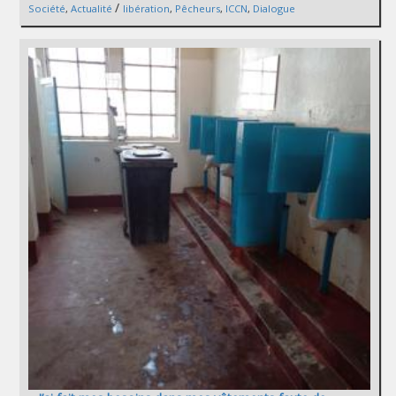
/
Société
,
Actualité
libération
,
Pêcheurs
,
ICCN
,
Dialogue