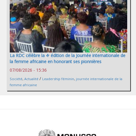
La RDC célèbre la 4ᵉ édition de la Journée internationale de
la femme africaine en honorant ses pionnières
07/08/2026 - 15:36
/
Société
,
Actualité
Leadership féminin
,
journée internationale de la
femme africaine