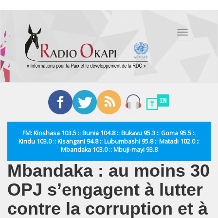
Aller
au
Toggle
contenu
navigation
principal
FM: Kinshasa 103.5 :: Bunia 104.8 :: Bukavu 95.3 :: Goma 95.5 ::
Kindu 103.0 :: Kisangani 94.8 :: Lubumbashi 95.8 :: Matadi 102.0 ::
Mbandaka 103.0 :: Mbuji-mayi 93.8
Mbandaka : au moins 30
OPJ s’engagent à lutter
contre la corruption et à