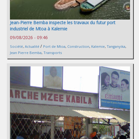
Jean-Pierre Bemba inspecte les travaux du futur port
industriel de Mtoa à Kalemie
09/08/2026 - 09:46
/
Société
,
Actualité
Port de Mtoa
,
Construction
,
Kalemie
,
Tanganyika
,
Jean Pierre Bemba
,
Transports