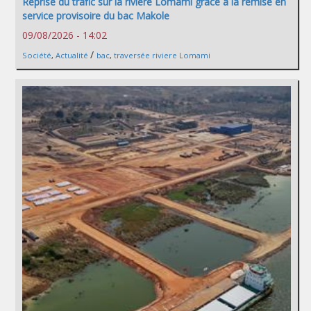
Reprise du trafic sur la rivière Lomami grâce à la remise en
service provisoire du bac Makole
09/08/2026 - 14:02
/
Société
,
Actualité
bac
,
traversée riviere Lomami