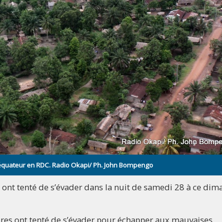
l’équateur en RDC. Radio Okapi/ Ph. John Bompengo
ont tenté de s’évader dans la nuit de samedi 28 à ce dim
res ont tenté de s’évader pour échapper aux mauvaises