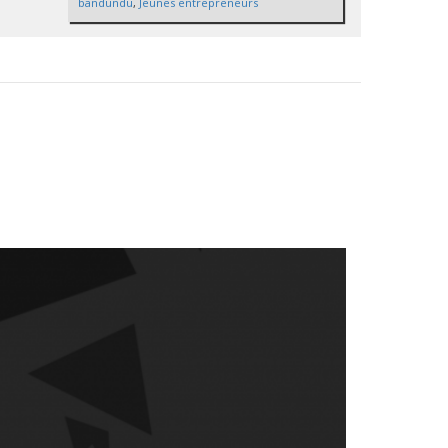
bandundu
,
Jeunes entrepreneurs