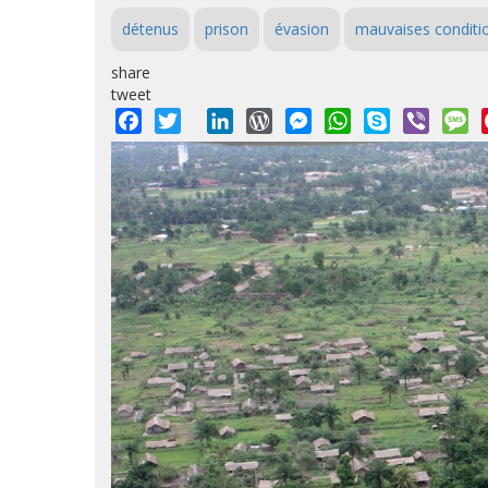
détenus
prison
évasion
mauvaises conditi
share
tweet
Facebook
Twitter
LinkedIn
WordPress
Messenger
WhatsApp
Skype
Viber
M