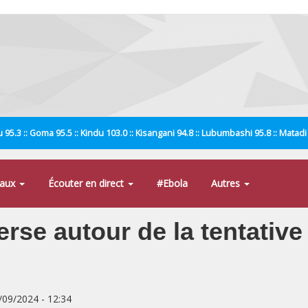
 95.3 :: Goma 95.5 :: Kindu 103.0 :: Kisangani 94.8 :: Lubumbashi 95.8 :: Matad
naux
Écouter en direct
#Ebola
Autres
se autour de la tentative 
9/09/2024 - 12:34