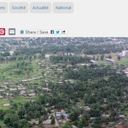
ons
Société
Actualité
National
essage
Pinterest
Email