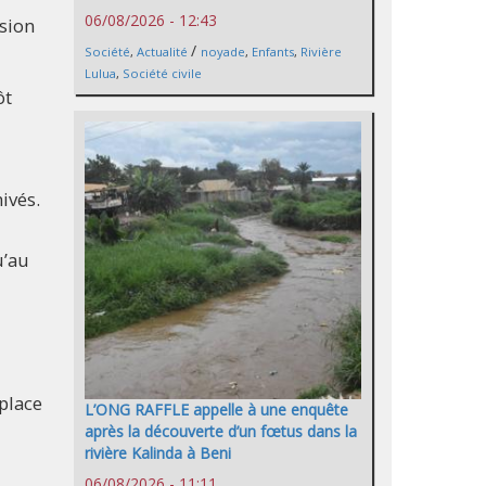
06/08/2026 - 12:43
rsion
/
Société
,
Actualité
noyade
,
Enfants
,
Rivière
Lulua
,
Société civile
ôt
ivés.
u’au
place
L’ONG RAFFLE appelle à une enquête
après la découverte d’un fœtus dans la
rivière Kalinda à Beni
06/08/2026 - 11:11