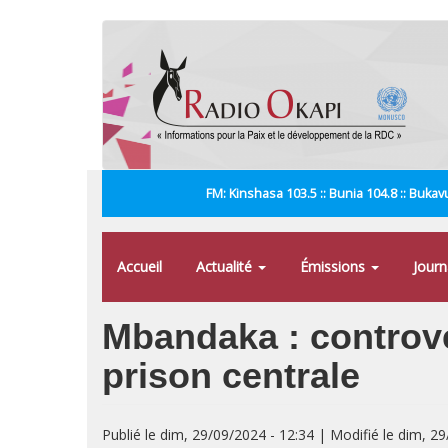
Aller
au
contenu
principal
FM: Kinshasa 103.5 :: Bunia 104.8 :: Bukavu
Accueil
Actualité
Émissions
Jour
Mbandaka : controver
prison centrale
Publié le dim, 29/09/2024 - 12:34 | Modifié le dim, 2