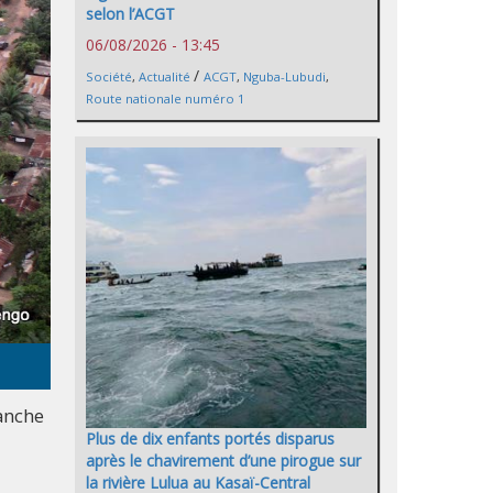
selon l’ACGT
06/08/2026 - 13:45
/
Société
,
Actualité
ACGT
,
Nguba-Lubudi
,
Route nationale numéro 1
anche
Plus de dix enfants portés disparus
après le chavirement d’une pirogue sur
la rivière Lulua au Kasaï-Central