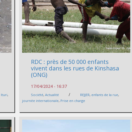
RDC : près de 50 000 enfants
vivent dans les rues de Kinshasa
(ONG)
17/04/2024 - 16:37
/
,
Ituri
,
Société
,
Actualité
REJJER
,
enfants de la rue
,
journée internationale
,
Prise en charge