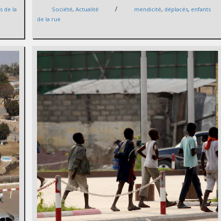
/
s de la
Société
,
Actualité
mendicité
,
déplacés
,
enfants
de la rue