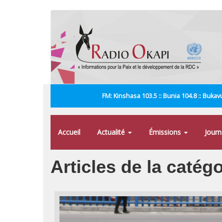
Aller
au
contenu
principal
FM: Kinshasa 103.5 :: Bunia 104.8 :: Bukavu
Accueil
Actualité
Émissions
Jour
Articles de la catégo