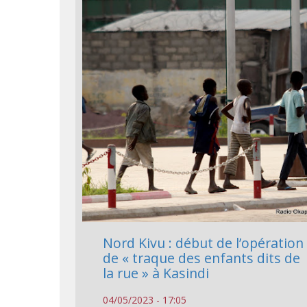
Nord Kivu : début de l’opération
de « traque des enfants dits de
la rue » à Kasindi
04/05/2023 - 17:05