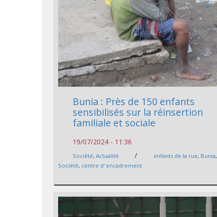
Bunia : Près de 150 enfants
sensibilisés sur la réinsertion
familiale et sociale
19/07/2024 - 11:36
/
Société
,
Actualité
enfants de la rue
,
Bunia
Société
,
centre d' encadrement