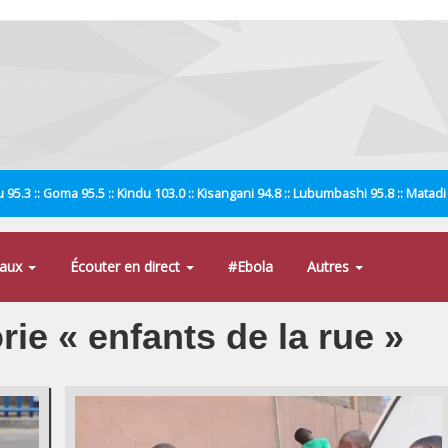
 95.3 :: Goma 95.5 :: Kindu 103.0 :: Kisangani 94.8 :: Lubumbashi 95.8 :: Matad
naux
Écouter en direct
#Ebola
Autres
rie « enfants de la rue »