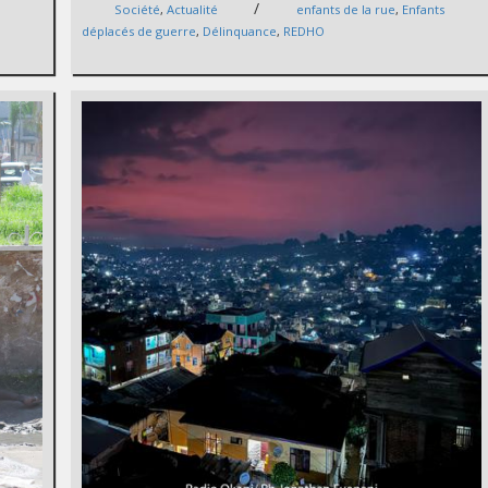
/
Société
,
Actualité
enfants de la rue
,
Enfants
déplacés de guerre
,
Délinquance
,
REDHO