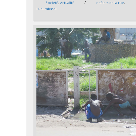
/
Société
,
Actualité
enfants de la rue
,
Lubumbashi