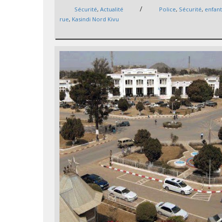
/
Sécurité
,
Actualité
Police
,
Sécurité
,
enfant
rue
,
Kasindi Nord Kivu