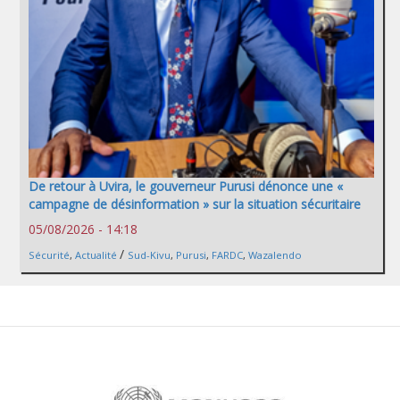
De retour à Uvira, le gouverneur Purusi dénonce une «
campagne de désinformation » sur la situation sécuritaire
05/08/2026 - 14:18
/
Sécurité
,
Actualité
Sud-Kivu
,
Purusi
,
FARDC
,
Wazalendo