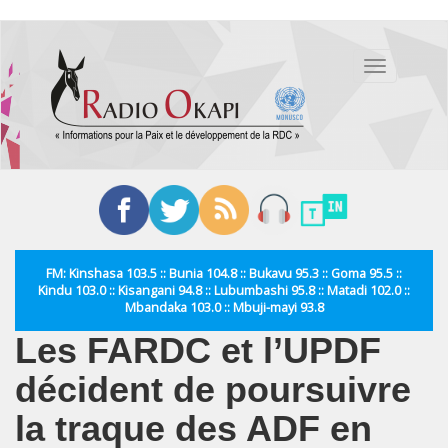
Aller
au
Toggle
contenu
navigation
principal
FM: Kinshasa 103.5 :: Bunia 104.8 :: Bukavu 95.3 :: Goma 95.5 ::
Kindu 103.0 :: Kisangani 94.8 :: Lubumbashi 95.8 :: Matadi 102.0 ::
Mbandaka 103.0 :: Mbuji-mayi 93.8
Les FARDC et l’UPDF
décident de poursuivre
la traque des ADF en