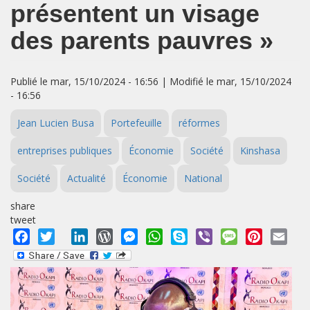
présentent un visage
des parents pauvres »
Publié le mar, 15/10/2024 - 16:56 | Modifié le mar, 15/10/2024
- 16:56
Jean Lucien Busa
Portefeuille
réformes
entreprises publiques
Économie
Société
Kinshasa
Société
Actualité
Économie
National
share
tweet
Facebook
Twitter
LinkedIn
WordPress
Messenger
WhatsApp
Skype
Viber
Message
Pinterest
Emai