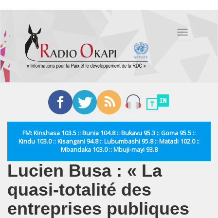
Aller
au
Toggle
contenu
navigation
principal
FM: Kinshasa 103.5 :: Bunia 104.8 :: Bukavu 95.3 :: Goma 95.5 ::
Kindu 103.0 :: Kisangani 94.8 :: Lubumbashi 95.8 :: Matadi 102.0 ::
Mbandaka 103.0 :: Mbuji-mayi 93.8
Lucien Busa : « La
quasi-totalité des
entreprises publiques