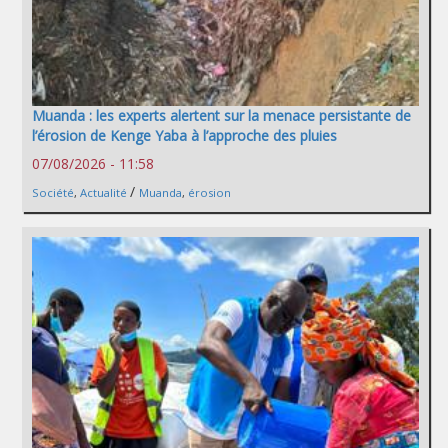
Muanda : les experts alertent sur la menace persistante de
l’érosion de Kenge Yaba à l’approche des pluies
07/08/2026 - 11:58
/
Société
,
Actualité
Muanda
,
érosion