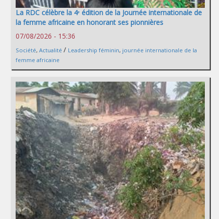
La RDC célèbre la 4ᵉ édition de la Journée internationale de
la femme africaine en honorant ses pionnières
07/08/2026 - 15:36
/
Société
,
Actualité
Leadership féminin
,
journée internationale de la
femme africaine