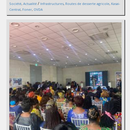
/
Société
,
Actualité
Infrastructures
,
Routes de desserte agricole
,
Kasai-
Central
,
Foner
,
OVDA