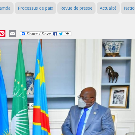
amda
Processus de paix
Revue de presse
Actualité
Natio
essage
Pinterest
Email