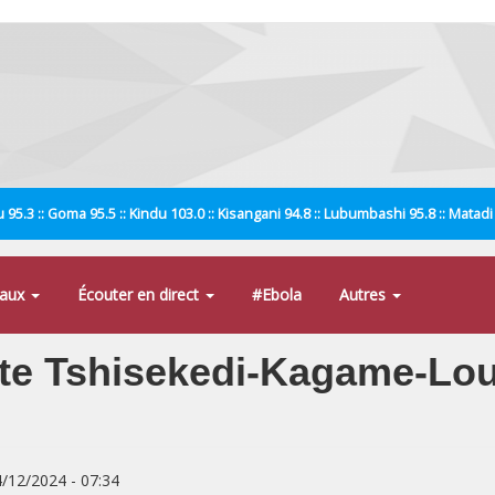
 95.3 :: Goma 95.5 :: Kindu 103.0 :: Kisangani 94.8 :: Lubumbashi 95.8 :: Matad
naux
Écouter en direct
#Ebola
Autres
ite Tshisekedi-Kagame-Lo
4/12/2024 - 07:34