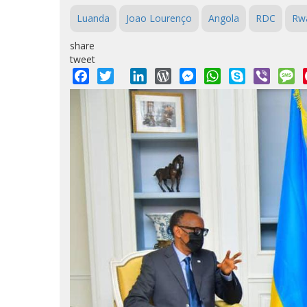
Luanda
Joao Lourenço
Angola
RDC
Rw
share
tweet
Facebook
Twitter
LinkedIn
WordPress
Messenger
WhatsApp
Skype
Viber
M