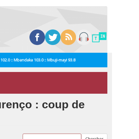
i 102.0 :: Mbandaka 103.0 :: Mbuji-mayi 93.8
urenço : coup de
Chercher