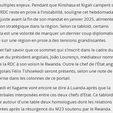
ultiples enjeux. Pendant que Kinshasa et Kigali campent 
 RDC reste en proie à l’instabilité, souligne cet hebdomadai
uste avant la fin de son mandat en janvier 2025, alimente
n stratégique dans la région. Selon ce tabloïd, certains
da est une volonté de marquer un dernier coup diplomat
e sur une région en proie à des tensions grandissantes.
 et fait savoir que ce sommet qui s’inscrit dans le cadre d
iative du président angolais, João Lourenço, médiateur no
e la RDC à son voisin le Rwanda. Outre le chef de l’État ang
olais Félix Tshisekedi seront présents, selon une note de
rise dans les colonnes de ce portail.
di et Kagame vont encore se dire à Luanda après que la
verbales interposées entre ces deux chefs d’Etat. Ce tabloid
 autour d'une table deux homologues dont les relations
orées après la résurgence du M23 soutenu par le Rwanda.