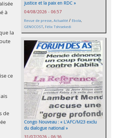
justice et la paix en RDC »
alisée
04/08/2026 - 06:57
né à
/
Revue de presse
,
Actualité
Ebola
,
GENOCOST
,
Félix Tshisekedi
que la
joute
ise ce
dais
s de
uée
Congo Nouveau : « L'AFC/M23 exclu
du dialogue national »
31/07/2026 - 06:36