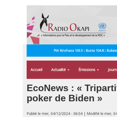
Aller
au
contenu
principal
FM: Kinshasa 103.5 :: Bunia 104.8 :: Bukavu
Accueil
Actualité
Émissions
Jour
EcoNews : « Tripart
poker de Biden »
Publié le mer, 04/12/2024 - 06:04 | Modifié le mer, 0