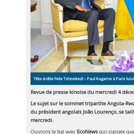
Tête-à-tête Felix Tshisekedi – Paul Kagame à Paris lu
Revue de presse kinoise du mercredi 4 déc
Le sujet sur le sommet tripartite Angola-R
du président angolais João Lourenço, se taill
mercredi.
Ouvrons le bal avec
EcoNews
qui signale que