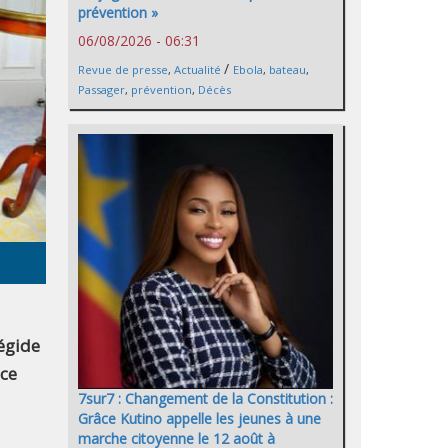
prévention »
06/08/2026 - 06:31
/
Revue de presse
,
Actualité
Ebola
,
bateau
,
Passager
,
prévention
,
Décès
égide
 ce
7sur7 : Changement de la Constitution :
Grâce Kutino appelle les jeunes à une
marche citoyenne le 12 août à