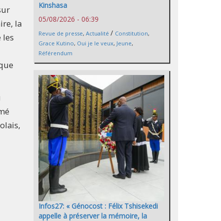
Kinshasa
sur
05/08/2026 - 06:39
re, la
/
Revue de presse
,
Actualité
Constitution
,
 les
Grace Kutino
,
Oui je le veux
,
Jeune
,
Référendum
ique
u
mmé
olais,
Infos27: « Génocost : Félix Tshisekedi
appelle à préserver la mémoire, la