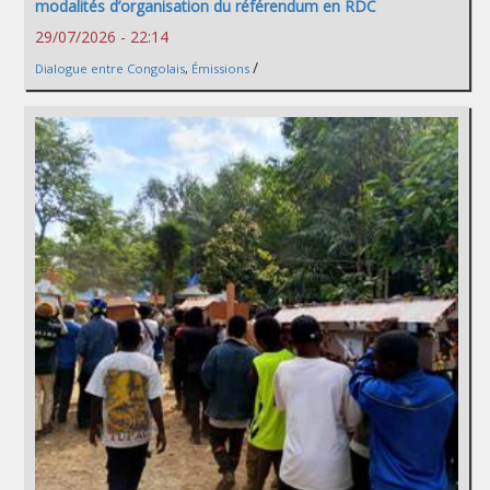
modalités d’organisation du référendum en RDC
29/07/2026 - 22:14
/
Dialogue entre Congolais
,
Émissions