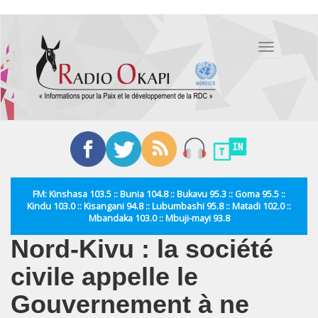
Aller
au
Toggle
contenu
navigation
principal
FM: Kinshasa 103.5 :: Bunia 104.8 :: Bukavu 95.3 :: Goma 95.5 ::
Kindu 103.0 :: Kisangani 94.8 :: Lubumbashi 95.8 :: Matadi 102.0 ::
Mbandaka 103.0 :: Mbuji-mayi 93.8
Nord-Kivu : la société
civile appelle le
Gouvernement à ne