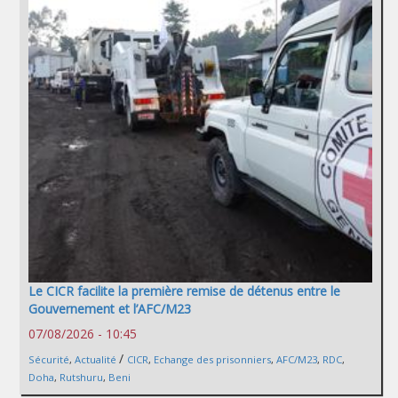
Le CICR facilite la première remise de détenus entre le
Gouvernement et l’AFC/M23
07/08/2026 - 10:45
/
Sécurité
,
Actualité
CICR
,
Echange des prisonniers
,
AFC/M23
,
RDC
,
Doha
,
Rutshuru
,
Beni