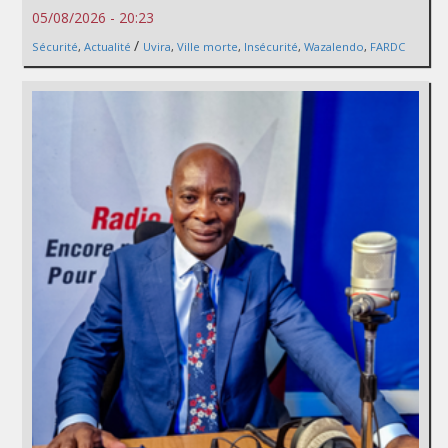
05/08/2026 - 20:23
/
Sécurité
,
Actualité
Uvira
,
Ville morte
,
Insécurité
,
Wazalendo
,
FARDC