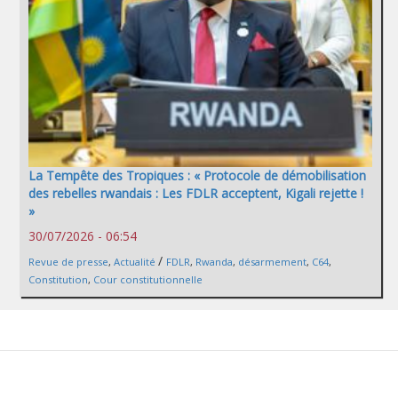
La Tempête des Tropiques : « Protocole de démobilisation
des rebelles rwandais : Les FDLR acceptent, Kigali rejette !
»
30/07/2026 - 06:54
/
Revue de presse
,
Actualité
FDLR
,
Rwanda
,
désarmement
,
C64
,
Constitution
,
Cour constitutionnelle