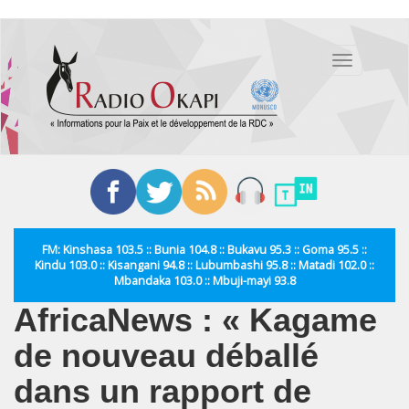
Aller
au
Toggle
contenu
navigation
principal
FM: Kinshasa 103.5 :: Bunia 104.8 :: Bukavu 95.3 :: Goma 95.5 ::
Kindu 103.0 :: Kisangani 94.8 :: Lubumbashi 95.8 :: Matadi 102.0 ::
Mbandaka 103.0 :: Mbuji-mayi 93.8
AfricaNews : « Kagame
de nouveau déballé
dans un rapport de