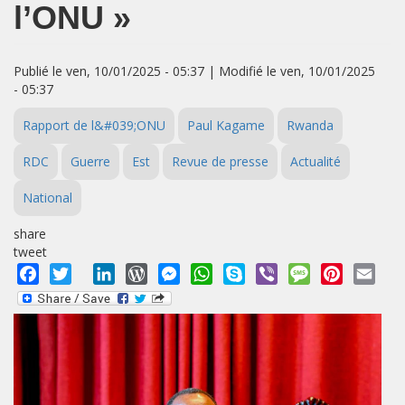
l’ONU »
Publié le ven, 10/01/2025 - 05:37 | Modifié le ven, 10/01/2025
- 05:37
Rapport de l&#039;ONU
Paul Kagame
Rwanda
RDC
Guerre
Est
Revue de presse
Actualité
National
share
tweet
Facebook
Twitter
LinkedIn
WordPress
Messenger
WhatsApp
Skype
Viber
Message
Pinterest
Emai