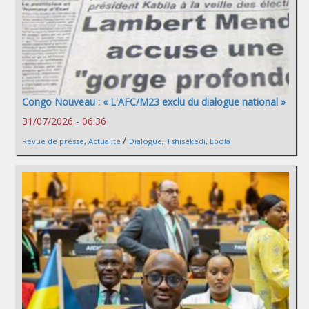
Congo Nouveau : « L'AFC/M23 exclu du dialogue national »
31/07/2026 - 06:36
/
Revue de presse
,
Actualité
Dialogue
,
Tshisekedi
,
Ebola