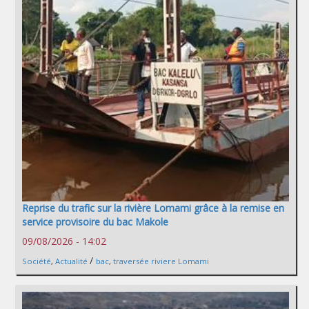
Reprise du trafic sur la rivière Lomami grâce à la remise en
service provisoire du bac Makole
09/08/2026 - 14:02
/
Société
,
Actualité
bac
,
traversée riviere Lomami