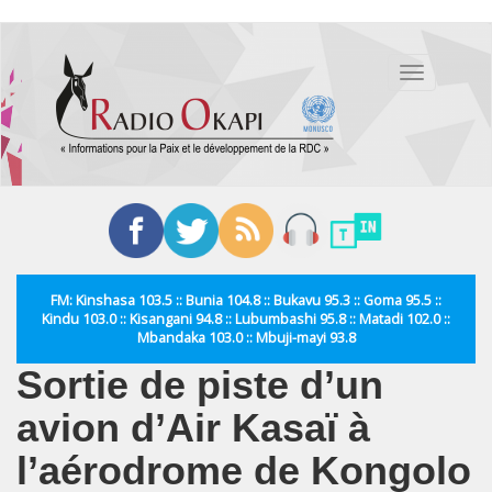
Aller
au
Toggle
contenu
navigation
principal
FM: Kinshasa 103.5 :: Bunia 104.8 :: Bukavu 95.3 :: Goma 95.5 ::
Kindu 103.0 :: Kisangani 94.8 :: Lubumbashi 95.8 :: Matadi 102.0 ::
Mbandaka 103.0 :: Mbuji-mayi 93.8
Sortie de piste d’un
avion d’Air Kasaï à
l’aérodrome de Kongolo