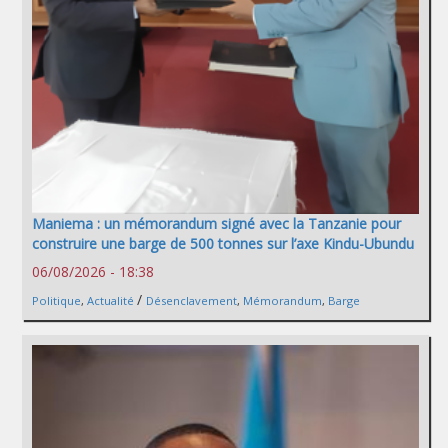
Maniema : un mémorandum signé avec la Tanzanie pour
construire une barge de 500 tonnes sur l’axe Kindu-Ubundu
06/08/2026 - 18:38
/
Politique
,
Actualité
Désenclavement
,
Mémorandum
,
Barge