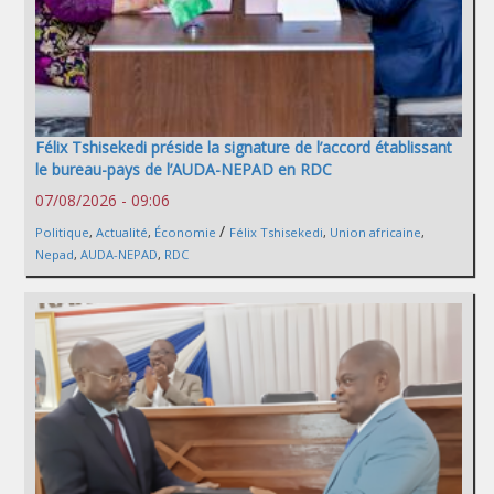
Félix Tshisekedi préside la signature de l’accord établissant
le bureau-pays de l’AUDA-NEPAD en RDC
07/08/2026 - 09:06
/
Politique
,
Actualité
,
Économie
Félix Tshisekedi
,
Union africaine
,
Nepad
,
AUDA-NEPAD
,
RDC