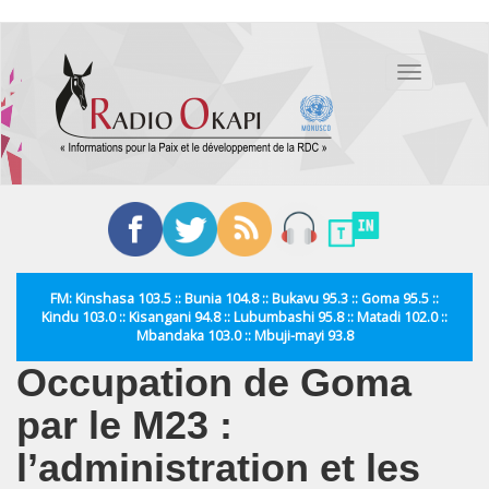
Aller
au
Toggle
contenu
navigation
principal
FM: Kinshasa 103.5 :: Bunia 104.8 :: Bukavu 95.3 :: Goma 95.5 ::
Kindu 103.0 :: Kisangani 94.8 :: Lubumbashi 95.8 :: Matadi 102.0 ::
Mbandaka 103.0 :: Mbuji-mayi 93.8
Occupation de Goma
par le M23 :
l’administration et les