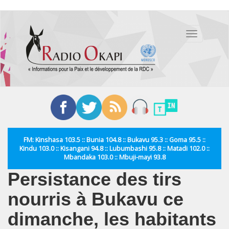
Aller
au
Toggle
contenu
navigation
principal
FM: Kinshasa 103.5 :: Bunia 104.8 :: Bukavu 95.3 :: Goma 95.5 ::
Kindu 103.0 :: Kisangani 94.8 :: Lubumbashi 95.8 :: Matadi 102.0 ::
Mbandaka 103.0 :: Mbuji-mayi 93.8
Persistance des tirs
nourris à Bukavu ce
dimanche, les habitants