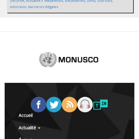
/
Sécurité
,
Actualité
Wazalendo
,
tracasseries
,
Uvira
,
Sud-Kivu
,
extorsion
,
barrières illégales
Accueil
Actualité