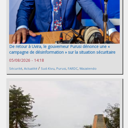
De retour à Uvira, le gouverneur Purusi dénonce une «
campagne de désinformation » sur la situation sécuritaire
05/08/2026 - 14:18
/
Sécurité
,
Actualité
Sud-Kivu
,
Purusi
,
FARDC
,
Wazalendo