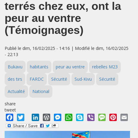
terrés chez eux, ont la
peur au ventre
(Témoignages)
Publié le dim, 16/02/2025 - 14:16 | Modifié le dim, 16/02/2025
- 22:13
Bukavu
habitants
peur au ventre
rebelles M23
des tirs
FARDC
Sécurité
Sud-Kivu
Sécurité
Actualité
National
share
tweet
Facebook
Twitter
LinkedIn
WordPress
Messenger
WhatsApp
Skype
Viber
Message
Pinterest
Emai