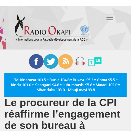
Aller
au
Toggle
contenu
navigation
principal
FM: Kinshasa 103.5 :: Bunia 104.8 :: Bukavu 95.3 :: Goma 95.5 ::
Kindu 103.0 :: Kisangani 94.8 :: Lubumbashi 95.8 :: Matadi 102.0 ::
Mbandaka 103.0 :: Mbuji-mayi 93.8
Le procureur de la CPI
réaffirme l’engagement
de son bureau à