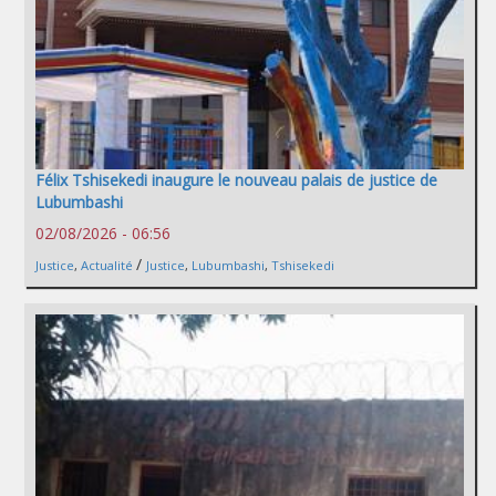
Félix Tshisekedi inaugure le nouveau palais de justice de
Lubumbashi
02/08/2026 - 06:56
/
Justice
,
Actualité
Justice
,
Lubumbashi
,
Tshisekedi