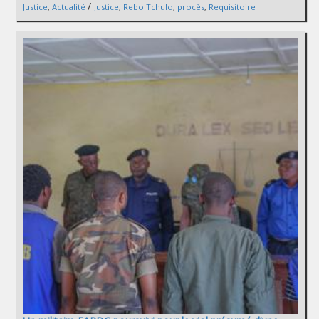
/
Justice
,
Actualité
Justice
,
Rebo Tchulo
,
procès
,
Requisitoire