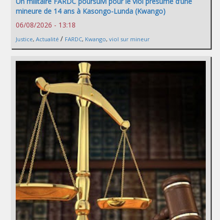
Un militaire FARDC poursuivi pour le viol présumé d’une
mineure de 14 ans à Kasongo-Lunda (Kwango)
06/08/2026 - 13:18
/
Justice
,
Actualité
FARDC
,
Kwango
,
viol sur mineur