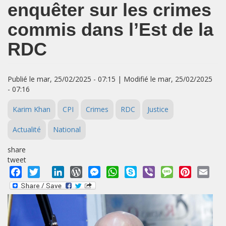
enquêter sur les crimes
commis dans l’Est de la
RDC
Publié le mar, 25/02/2025 - 07:15 | Modifié le mar, 25/02/2025
- 07:16
Karim Khan
CPI
Crimes
RDC
Justice
Actualité
National
share
tweet
Facebook
Twitter
LinkedIn
WordPress
Messenger
WhatsApp
Skype
Viber
Message
Pinterest
Emai