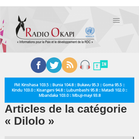
Aller
au
Toggle
contenu
navigation
principal
FM: Kinshasa 103.5 :: Bunia 104.8 :: Bukavu 95.3 :: Goma 95.5 ::
Kindu 103.0 :: Kisangani 94.8 :: Lubumbashi 95.8 :: Matadi 102.0 ::
Mbandaka 103.0 :: Mbuji-mayi 93.8
Articles de la catégorie
« Dilolo »