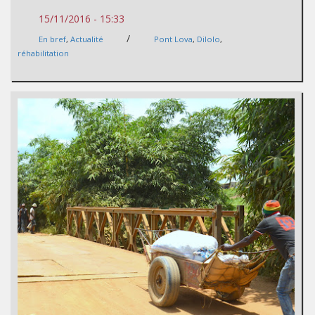
15/11/2016 - 15:33
/
En bref
,
Actualité
Pont Lova
,
Dilolo
,
réhabilitation