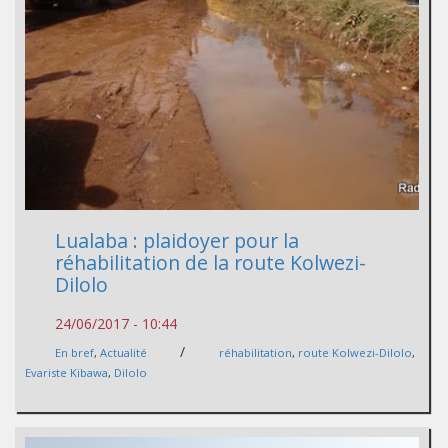
Lualaba : plaidoyer pour la
réhabilitation de la route Kolwezi-
Dilolo
24/06/2017 - 10:44
/
En bref
,
Actualité
réhabilitation
,
route Kolwezi-Dilolo
,
Evariste Kibawa
,
Dilolo