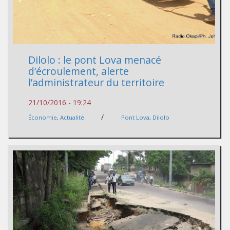
Dilolo : le pont Lova menacé
d’écroulement, alerte
l’administrateur du territoire
21/10/2016 - 19:24
/
Économie
,
Actualité
Pont Lova
,
Dilolo