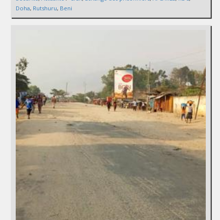
Doha
,
Rutshuru
,
Beni