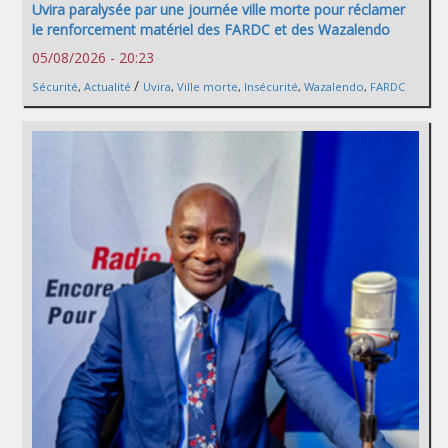
Uvira paralysée par une journée ville morte pour réclamer
le renforcement matériel des FARDC et des Wazalendo
05/08/2026 - 20:23
/
Sécurité
,
Actualité
Uvira
,
Ville morte
,
Insécurité
,
Wazalendo
,
FARDC