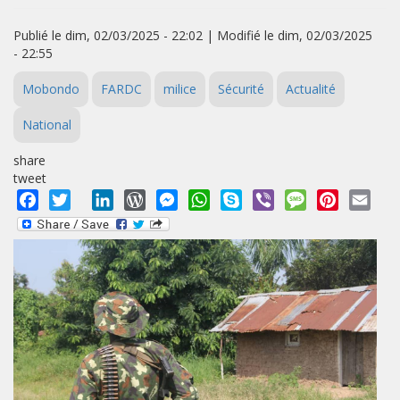
Publié le dim, 02/03/2025 - 22:02 | Modifié le dim, 02/03/2025
- 22:55
Mobondo
FARDC
milice
Sécurité
Actualité
National
share
tweet
Facebook
Twitter
LinkedIn
WordPress
Messenger
WhatsApp
Skype
Viber
Message
Pinterest
Emai