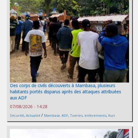
Des corps de civils découverts à Mambasa, plusieurs
habitants portés disparus après des attaques attribuées
aux ADF
07/08/2026 - 14:28
/
Sécurité
,
Actualité
Mambasa. ADF
,
Tueries
,
enlèvements
,
Ituri