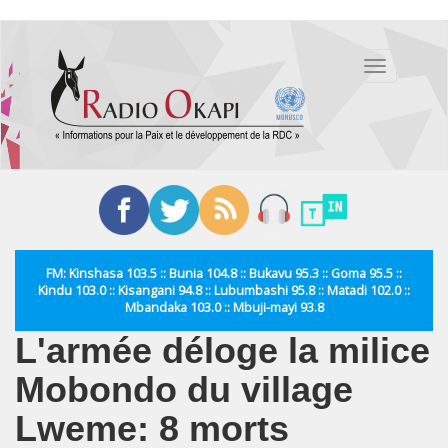
Aller
au
Toggle
contenu
navigation
principal
FM: Kinshasa 103.5 :: Bunia 104.8 :: Bukavu 95.3 :: Goma 95.5 ::
Kindu 103.0 :: Kisangani 94.8 :: Lubumbashi 95.8 :: Matadi 102.0 ::
Mbandaka 103.0 :: Mbuji-mayi 93.8
L'armée déloge la milice
Mobondo du village
Lweme: 8 morts