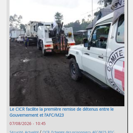
Le CICR facilite la première remise de détenus entre le
Gouvernement et l’AFC/M23
07/08/2026 - 10:45
/
Sécurité
,
Actualité
CICR
,
Echange des prisonniers
,
AFC/M23
,
RDC
,