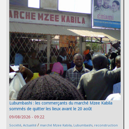
Lubumbashi : les commerçants du marché Mzee Kabila
sommés de quitter les lieux avant le 20 août
09/08/2026 - 09:22
/
Société
,
Actualité
marché Mzee Kabila
,
Lubumbashi
,
reconstruction