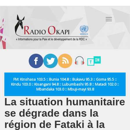
Aller
au
Toggle
contenu
navigation
principal
FM: Kinshasa 103.5 :: Bunia 104.8 :: Bukavu 95.3 :: Goma 95.5 ::
Kindu 103.0 :: Kisangani 94.8 :: Lubumbashi 95.8 :: Matadi 102.0 ::
Mbandaka 103.0 :: Mbuji-mayi 93.8
La situation humanitaire
se dégrade dans la
région de Fataki à la