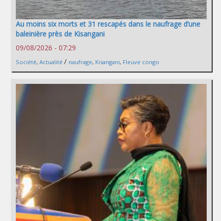
Au moins six morts et 31 rescapés dans le naufrage d’une
baleinière près de Kisangani
09/08/2026 - 07:29
/
Société
,
Actualité
naufrage
,
Kisangani
,
Fleuve congo