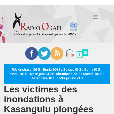
Aller
au
Toggle
contenu
navigation
principal
FM: Kinshasa 103.5 :: Bunia 104.8 :: Bukavu 95.3 :: Goma 95.5 ::
Kindu 103.0 :: Kisangani 94.8 :: Lubumbashi 95.8 :: Matadi 102.0 ::
Mbandaka 103.0 :: Mbuji-mayi 93.8
Les victimes des
inondations à
Kasangulu plongées