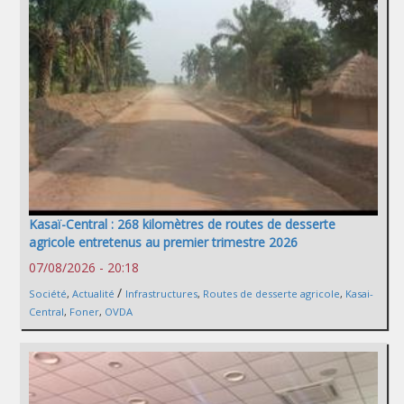
Kasaï-Central : 268 kilomètres de routes de desserte
agricole entretenus au premier trimestre 2026
07/08/2026 - 20:18
/
Société
,
Actualité
Infrastructures
,
Routes de desserte agricole
,
Kasai-
Central
,
Foner
,
OVDA