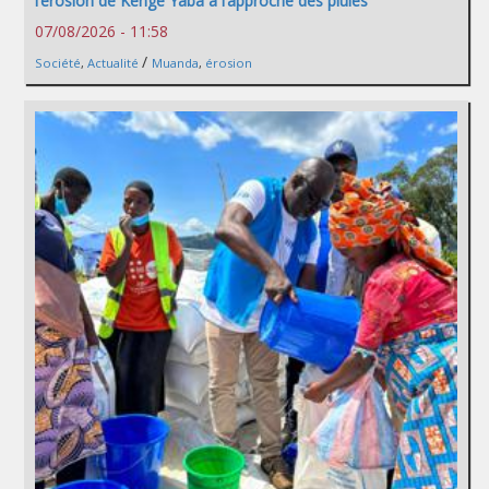
l’érosion de Kenge Yaba à l’approche des pluies
07/08/2026 - 11:58
/
Société
,
Actualité
Muanda
,
érosion