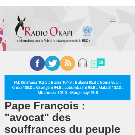
Aller
au
Toggle
contenu
navigation
principal
FM: Kinshasa 103.5 :: Bunia 104.8 :: Bukavu 95.3 :: Goma 95.5 ::
Kindu 103.0 :: Kisangani 94.8 :: Lubumbashi 95.8 :: Matadi 102.0 ::
Mbandaka 103.0 :: Mbuji-mayi 93.8
Pape François :
"avocat" des
souffrances du peuple