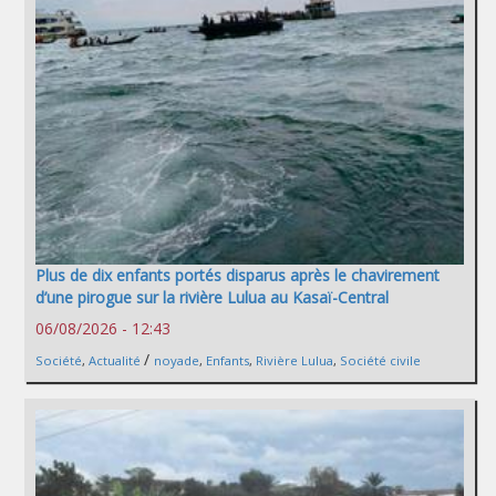
Plus de dix enfants portés disparus après le chavirement
d’une pirogue sur la rivière Lulua au Kasaï-Central
06/08/2026 - 12:43
/
Société
,
Actualité
noyade
,
Enfants
,
Rivière Lulua
,
Société civile