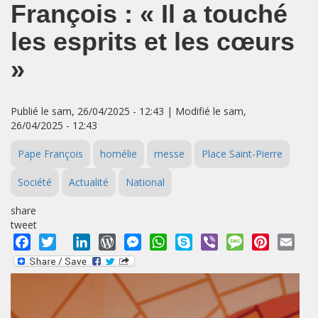
François : « Il a touché
les esprits et les cœurs
»
Publié le sam, 26/04/2025 - 12:43 | Modifié le sam,
26/04/2025 - 12:43
Pape François
homélie
messe
Place Saint-Pierre
Société
Actualité
National
share
tweet
Facebook
Twitter
LinkedIn
WordPress
Messenger
WhatsApp
Skype
Viber
Message
Pinterest
Emai