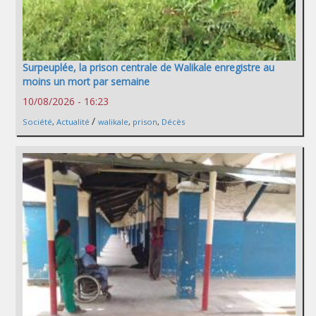
Surpeuplée, la prison centrale de Walikale enregistre au
moins un mort par semaine
10/08/2026 - 16:23
/
Société
,
Actualité
walikale
,
prison
,
Décès