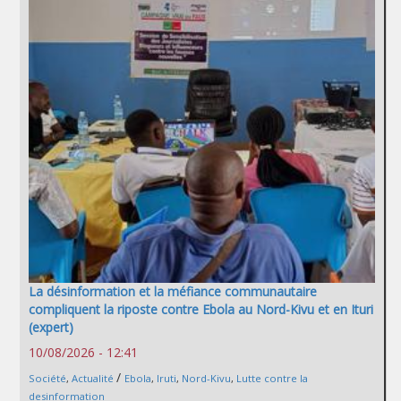
La désinformation et la méfiance communautaire
compliquent la riposte contre Ebola au Nord-Kivu et en Ituri
(expert)
10/08/2026 - 12:41
/
Société
,
Actualité
Ebola
,
Iruti
,
Nord-Kivu
,
Lutte contre la
desinformation