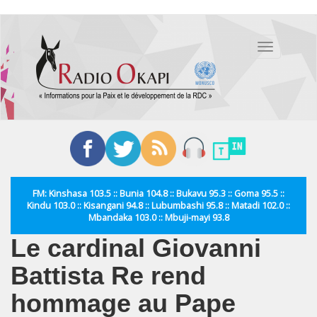
Aller
au
Toggle
contenu
navigation
principal
FM: Kinshasa 103.5 :: Bunia 104.8 :: Bukavu 95.3 :: Goma 95.5 ::
Kindu 103.0 :: Kisangani 94.8 :: Lubumbashi 95.8 :: Matadi 102.0 ::
Mbandaka 103.0 :: Mbuji-mayi 93.8
Le cardinal Giovanni
Battista Re rend
hommage au Pape