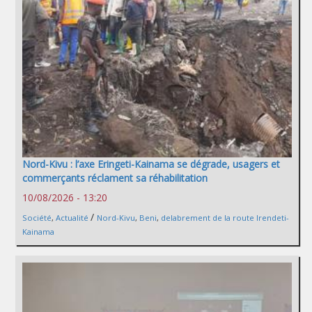
Nord-Kivu : l’axe Eringeti-Kainama se dégrade, usagers et
commerçants réclament sa réhabilitation
10/08/2026 - 13:20
/
Société
,
Actualité
Nord-Kivu
,
Beni
,
delabrement de la route Irendeti-
Kainama