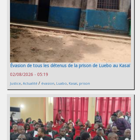
Évasion de tous les détenus de la prison de Luebo au Kasaï
02/08/2026 - 05:19
/
Justice
,
Actualité
évasion
,
Luabo
,
Kasaï
,
prison