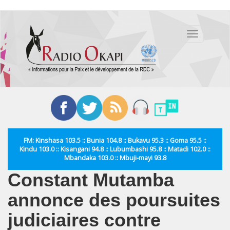
Aller
au
Toggle
contenu
navigation
principal
FM: Kinshasa 103.5 :: Bunia 104.8 :: Bukavu 95.3 :: Goma 95.5 ::
Kindu 103.0 :: Kisangani 94.8 :: Lubumbashi 95.8 :: Matadi 102.0 ::
Mbandaka 103.0 :: Mbuji-mayi 93.8
Constant Mutamba
annonce des poursuites
judiciaires contre