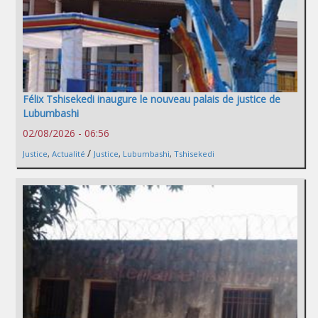
Félix Tshisekedi inaugure le nouveau palais de justice de
Lubumbashi
02/08/2026 - 06:56
/
Justice
,
Actualité
Justice
,
Lubumbashi
,
Tshisekedi