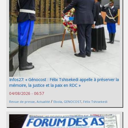
Infos27: « Génocost : Félix Tshisekedi appelle à préserver la
mémoire, la justice et la paix en RDC »
04/08/2026 - 06:57
/
Revue de presse
,
Actualité
Ebola
,
GENOCOST
,
Félix Tshisekedi