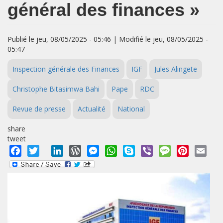
général des finances »
Publié le jeu, 08/05/2025 - 05:46 | Modifié le jeu, 08/05/2025 -
05:47
Inspection générale des Finances
IGF
Jules Alingete
Christophe Bitasimwa Bahi
Pape
RDC
Revue de presse
Actualité
National
share
tweet
Facebook
Twitter
LinkedIn
WordPress
Messenger
WhatsApp
Skype
Viber
Message
Pinterest
Emai