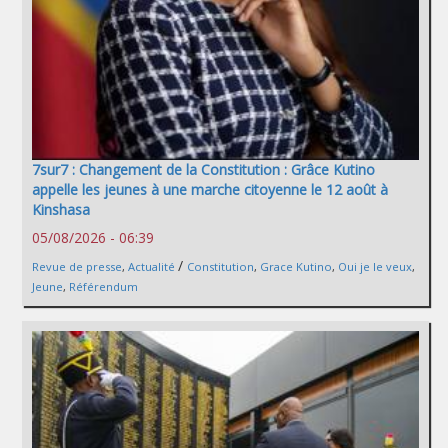
7sur7 : Changement de la Constitution : Grâce Kutino
appelle les jeunes à une marche citoyenne le 12 août à
Kinshasa
05/08/2026 - 06:39
/
Revue de presse
,
Actualité
Constitution
,
Grace Kutino
,
Oui je le veux
,
Jeune
,
Référendum