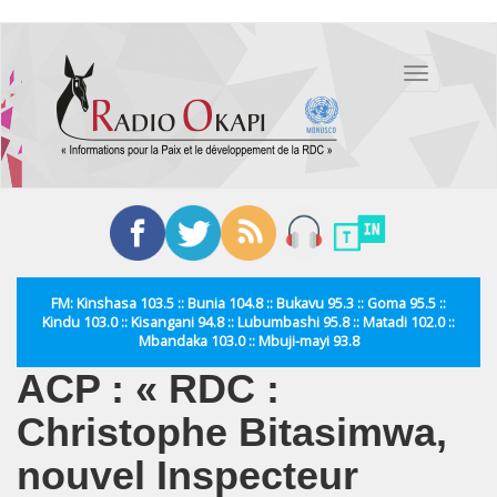
Aller
au
Toggle
contenu
navigation
principal
FM: Kinshasa 103.5 :: Bunia 104.8 :: Bukavu 95.3 :: Goma 95.5 ::
Kindu 103.0 :: Kisangani 94.8 :: Lubumbashi 95.8 :: Matadi 102.0 ::
Mbandaka 103.0 :: Mbuji-mayi 93.8
ACP : « RDC :
Christophe Bitasimwa,
nouvel Inspecteur