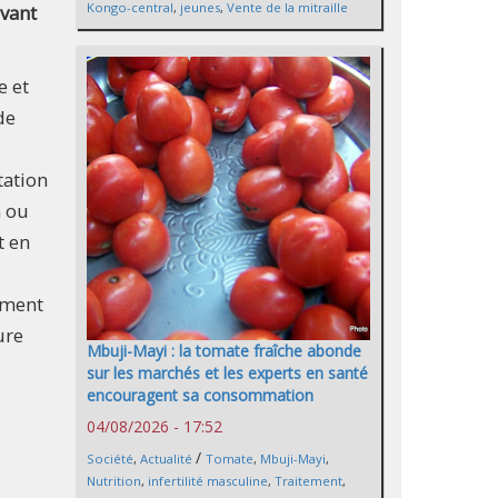
Kongo-central
,
jeunes
,
Vente de la mitraille
evant
e et
de
tation
n ou
t en
ement
ure
Mbuji-Mayi : la tomate fraîche abonde
sur les marchés et les experts en santé
encouragent sa consommation
04/08/2026 - 17:52
/
Société
,
Actualité
Tomate
,
Mbuji-Mayi
,
Nutrition
,
infertilité masculine
,
Traitement
,