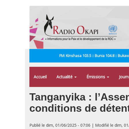
Aller
au
contenu
principal
FM: Kinshasa 103.5 :: Bunia 104.8 :: Bukavu
Accueil
Actualité
Émissions
Jour
Tanganyika : l’Asse
conditions de déten
Publié le dim, 01/06/2025 - 07:06 | Modifié le dim, 0