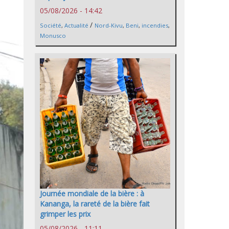
05/08/2026 - 14:42
/
Société
,
Actualité
Nord-Kivu
,
Beni
,
incendies
,
Monusco
Journée mondiale de la bière : à
Kananga, la rareté de la bière fait
grimper les prix
05/08/2026 - 11:11