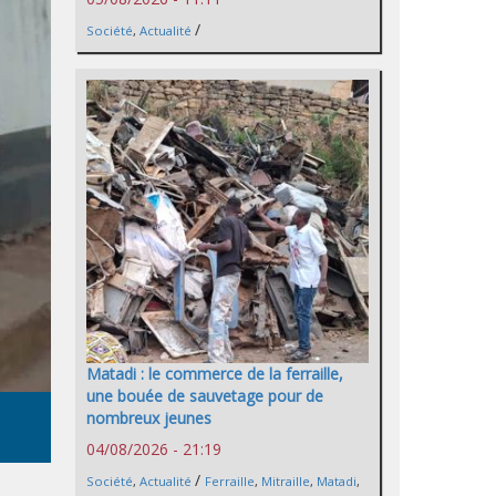
/
Société
,
Actualité
Matadi : le commerce de la ferraille,
une bouée de sauvetage pour de
nombreux jeunes
04/08/2026 - 21:19
/
Société
,
Actualité
Ferraille
,
Mitraille
,
Matadi
,