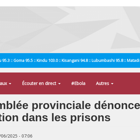
 95.3 :: Goma 95.5 :: Kindu 103.0 :: Kisangani 94.8 :: Lubumbashi 95.8 :: Matad
naux
Écouter en direct
#Ebola
Autres
mblée provinciale dénonc
tion dans les prisons
1/06/2025 - 07:06