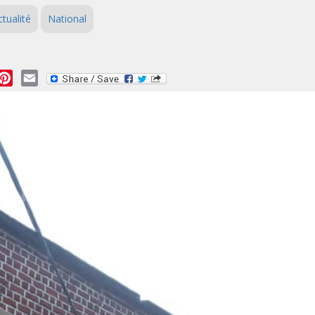
ctualité
National
essage
Pinterest
Email