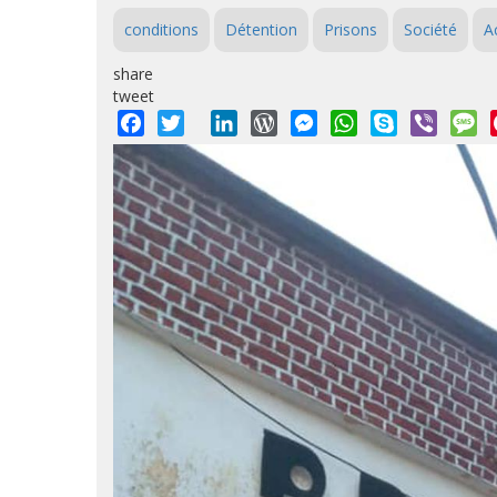
conditions
Détention
Prisons
Société
A
share
tweet
Facebook
Twitter
LinkedIn
WordPress
Messenger
WhatsApp
Skype
Viber
M