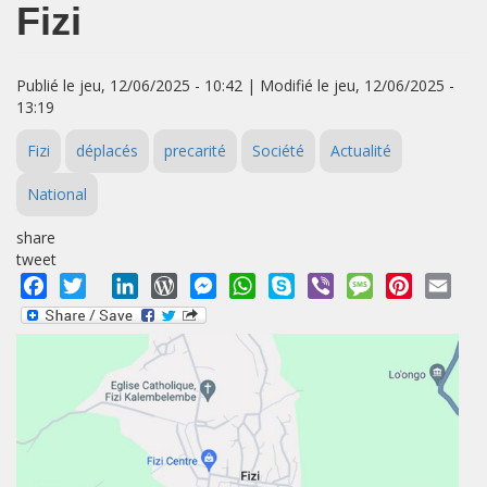
Fizi
Publié le jeu, 12/06/2025 - 10:42 | Modifié le jeu, 12/06/2025 -
13:19
Fizi
déplacés
precarité
Société
Actualité
National
share
tweet
Facebook
Twitter
LinkedIn
WordPress
Messenger
WhatsApp
Skype
Viber
Message
Pinterest
Emai