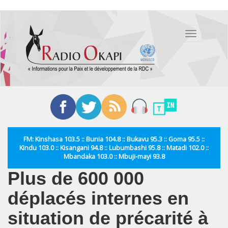
Aller
au
Toggle
contenu
navigation
principal
FM: Kinshasa 103.5 :: Bunia 104.8 :: Bukavu 95.3 :: Goma 95.5 ::
Kindu 103.0 :: Kisangani 94.8 :: Lubumbashi 95.8 :: Matadi 102.0 ::
Mbandaka 103.0 :: Mbuji-mayi 93.8
Plus de 600 000
déplacés internes en
situation de précarité à