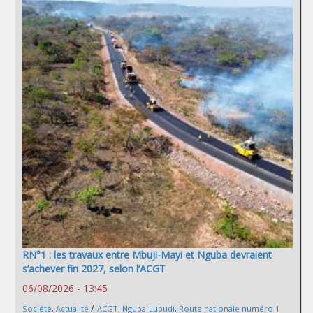
RN°1 : les travaux entre Mbuji-Mayi et Nguba devraient
s’achever fin 2027, selon l’ACGT
06/08/2026 - 13:45
/
Société
,
Actualité
ACGT
,
Nguba-Lubudi
,
Route nationale numéro 1