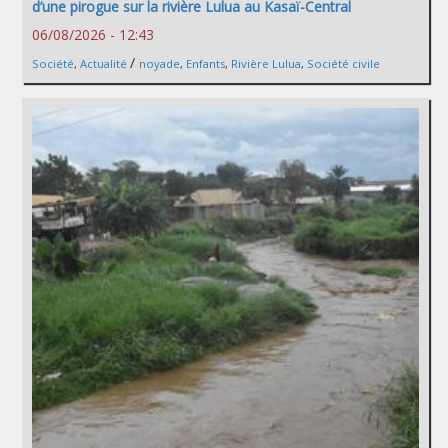
d’une pirogue sur la rivière Lulua au Kasaï-Central
06/08/2026 - 12:43
/
Société
,
Actualité
noyade
,
Enfants
,
Rivière Lulua
,
Société civile