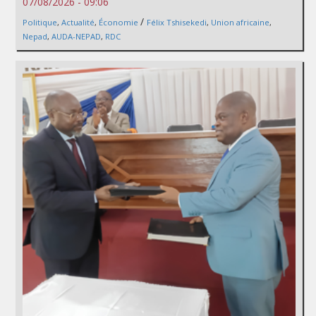
07/08/2026 - 09:06
/
Politique
,
Actualité
,
Économie
Félix Tshisekedi
,
Union africaine
,
Nepad
,
AUDA-NEPAD
,
RDC