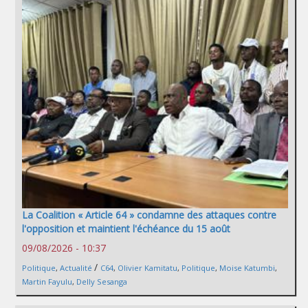
La Coalition « Article 64 » condamne des attaques contre
l'opposition et maintient l'échéance du 15 août
09/08/2026 - 10:37
/
Politique
,
Actualité
C64
,
Olivier Kamitatu
,
Politique
,
Moise Katumbi
,
Martin Fayulu
,
Delly Sesanga