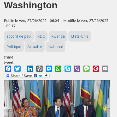
Washington
Publié le ven, 27/06/2025 - 06:04 | Modifié le ven, 27/06/2025
- 09:17
accord de paix
RDC
Rwanda
Etats-Unis
Politique
Actualité
National
share
tweet
Facebook
Twitter
LinkedIn
WordPress
Messenger
WhatsApp
Skype
Viber
Message
Pinterest
Emai