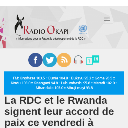
Aller
au
Toggle
contenu
navigation
principal
FM: Kinshasa 103.5 :: Bunia 104.8 :: Bukavu 95.3 :: Goma 95.5 ::
Kindu 103.0 :: Kisangani 94.8 :: Lubumbashi 95.8 :: Matadi 102.0 ::
Mbandaka 103.0 :: Mbuji-mayi 93.8
La RDC et le Rwanda
signent leur accord de
paix ce vendredi à