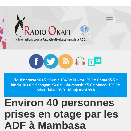
Aller
au
Toggle
contenu
navigation
principal
FM: Kinshasa 103.5 :: Bunia 104.8 :: Bukavu 95.3 :: Goma 95.5 ::
Kindu 103.0 :: Kisangani 94.8 :: Lubumbashi 95.8 :: Matadi 102.0 ::
Mbandaka 103.0 :: Mbuji-mayi 93.8
Environ 40 personnes
prises en otage par les
ADF à Mambasa