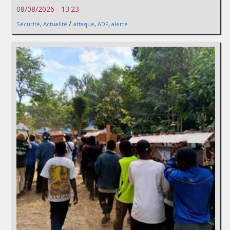
08/08/2026 - 13:23
/
Sécurité
,
Actualité
attaque
,
ADF
,
alerte