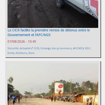
Le CICR facilite la première remise de détenus entre le
Gouvernement et l’AFC/M23
07/08/2026 - 10:45
/
Sécurité
,
Actualité
CICR
,
Echange des prisonniers
,
AFC/M23
,
RDC
,
Doha
,
Rutshuru
,
Beni