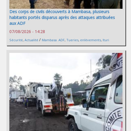
Des corps de civils découverts à Mambasa, plusieurs
habitants portés disparus après des attaques attribuées
aux ADF
07/08/2026 - 14:28
/
Sécurité
,
Actualité
Mambasa. ADF
,
Tueries
,
enlèvements
,
Ituri