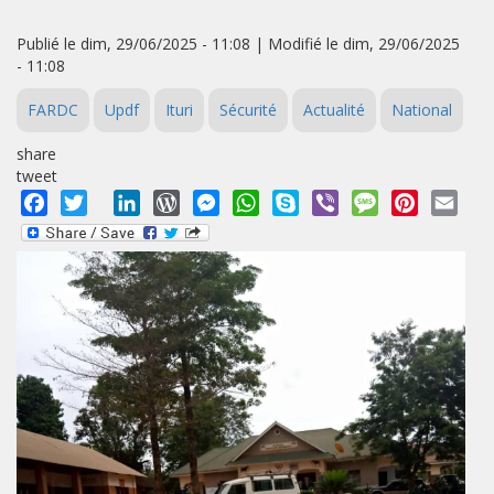
Publié le dim, 29/06/2025 - 11:08 | Modifié le dim, 29/06/2025
- 11:08
FARDC
Updf
Ituri
Sécurité
Actualité
National
share
tweet
Facebook
Twitter
LinkedIn
WordPress
Messenger
WhatsApp
Skype
Viber
Message
Pinterest
Emai