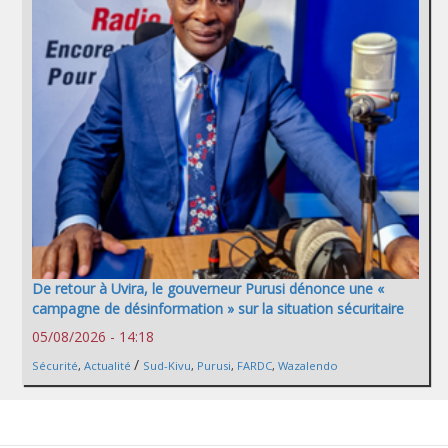
De retour à Uvira, le gouverneur Purusi dénonce une «
campagne de désinformation » sur la situation sécuritaire
05/08/2026 - 14:18
/
Sécurité
,
Actualité
Sud-Kivu
,
Purusi
,
FARDC
,
Wazalendo