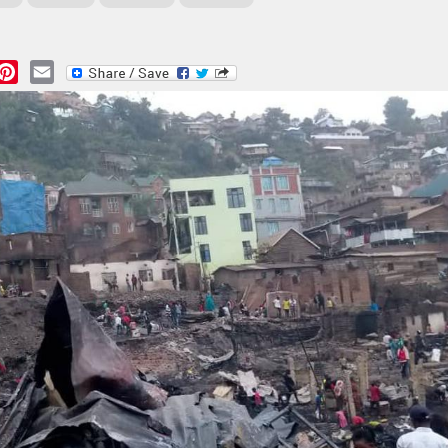
essage
Pinterest
Email