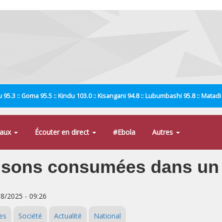
 95.3 :: Goma 95.5 :: Kindu 103.0 :: Kisangani 94.8 :: Lubumbashi 95.8 :: Matad
naux
Écouter en direct
#Ebola
Autres
isons consumées dans un 
08/2025 - 09:26
es
Société
Actualité
National