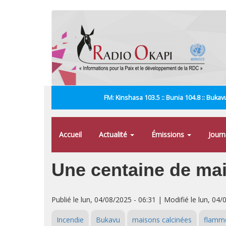
Aller
au
contenu
principal
FM: Kinshasa 103.5 :: Bunia 104.8 :: Bukavu
Accueil
Actualité
Émissions
Jour
Une centaine de ma
Publié le lun, 04/08/2025 - 06:31 | Modifié le lun, 04/
Incendie
Bukavu
maisons calcinées
flamm