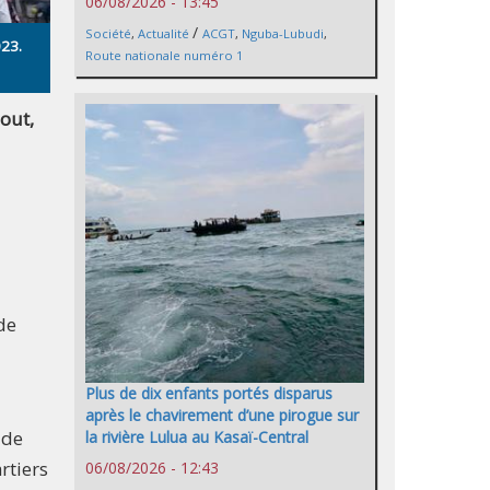
06/08/2026 - 13:45
/
Société
,
Actualité
ACGT
,
Nguba-Lubudi
,
023.
Route nationale numéro 1
out,
de
Plus de dix enfants portés disparus
après le chavirement d’une pirogue sur
 de
la rivière Lulua au Kasaï-Central
rtiers
06/08/2026 - 12:43