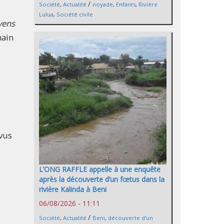
/
Société
,
Actualité
noyade
,
Enfants
,
Rivière
Lulua
,
Société civile
yens
main
vus
L’ONG RAFFLE appelle à une enquête
après la découverte d’un fœtus dans la
rivière Kalinda à Beni
06/08/2026 - 11:11
/
Société
,
Actualité
Beni
,
découverte d'un