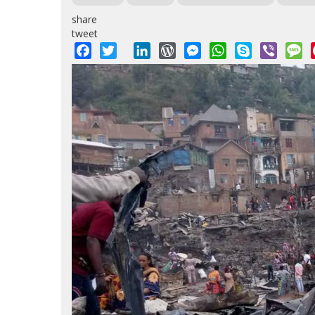
share
tweet
Facebook
Twitter
LinkedIn
WordPress
Messenger
WhatsApp
Skype
Viber
M