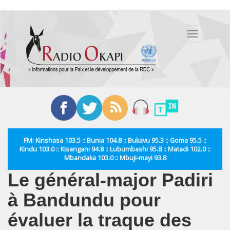
Aller
au
Toggle
contenu
navigation
principal
FM: Kinshasa 103.5 :: Bunia 104.8 :: Bukavu 95.3 :: Goma 95.5 ::
Kindu 103.0 :: Kisangani 94.8 :: Lubumbashi 95.8 :: Matadi 102.0 ::
Mbandaka 103.0 :: Mbuji-mayi 93.8
Le général-major Padiri
à Bandundu pour
évaluer la traque des