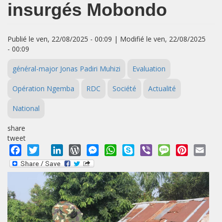
insurgés Mobondo
Publié le ven, 22/08/2025 - 00:09 | Modifié le ven, 22/08/2025
- 00:09
général-major Jonas Padiri Muhizi
Evaluation
Opération Ngemba
RDC
Société
Actualité
National
share
tweet
Facebook
Twitter
LinkedIn
WordPress
Messenger
WhatsApp
Skype
Viber
Message
Pinterest
Emai