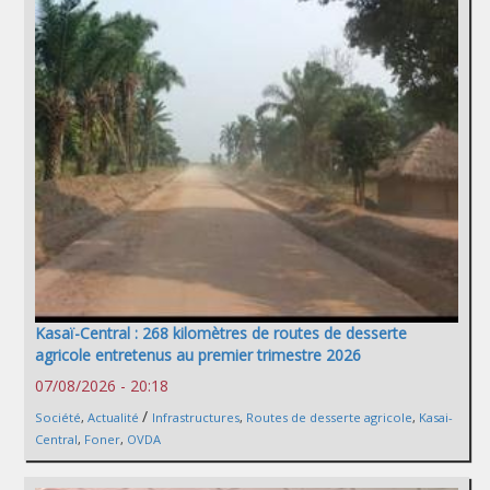
Kasaï-Central : 268 kilomètres de routes de desserte
agricole entretenus au premier trimestre 2026
07/08/2026 - 20:18
/
Société
,
Actualité
Infrastructures
,
Routes de desserte agricole
,
Kasai-
Central
,
Foner
,
OVDA