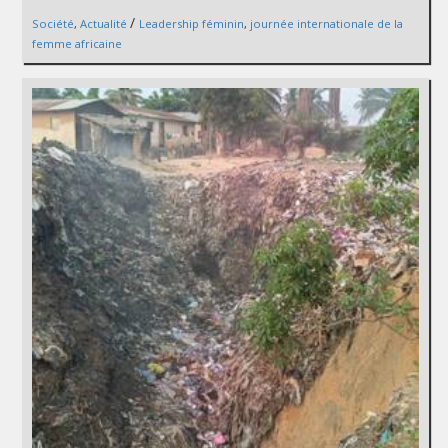
/
Société
,
Actualité
Leadership féminin
,
journée internationale de la
femme africaine