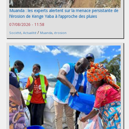
Muanda : les experts alertent sur la menace persistante de
l’érosion de Kenge Yaba à l’approche des pluies
07/08/2026 - 11:58
/
Société
,
Actualité
Muanda
,
érosion