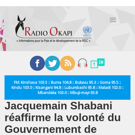
Aller
au
Toggle
contenu
navigation
principal
FM: Kinshasa 103.5 :: Bunia 104.8 :: Bukavu 95.3 :: Goma 95.5 ::
Kindu 103.0 :: Kisangani 94.8 :: Lubumbashi 95.8 :: Matadi 102.0 ::
Mbandaka 103.0 :: Mbuji-mayi 93.8
Jacquemain Shabani
réaffirme la volonté du
Gouvernement de