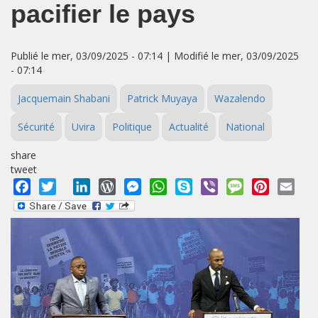
pacifier le pays
Publié le mer, 03/09/2025 - 07:14 | Modifié le mer, 03/09/2025
- 07:14
Jacquemain Shabani
Patrick Muyaya
Wazalendo
Sécurité
Uvira
Politique
Actualité
National
share
tweet
Facebook
Twitter
LinkedIn
WordPress
Messenger
WhatsApp
Skype
Viber
Message
Pinterest
Emai