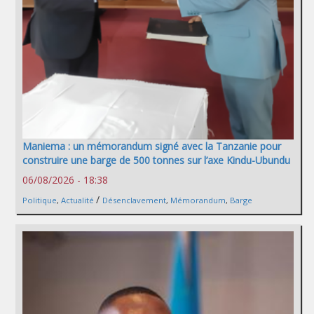
Maniema : un mémorandum signé avec la Tanzanie pour
construire une barge de 500 tonnes sur l’axe Kindu-Ubundu
06/08/2026 - 18:38
/
Politique
,
Actualité
Désenclavement
,
Mémorandum
,
Barge