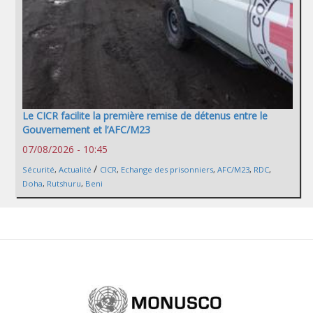
Le CICR facilite la première remise de détenus entre le
Gouvernement et l’AFC/M23
07/08/2026 - 10:45
/
Sécurité
,
Actualité
CICR
,
Echange des prisonniers
,
AFC/M23
,
RDC
,
Doha
,
Rutshuru
,
Beni