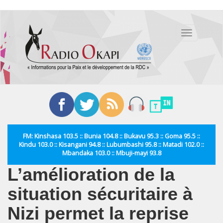
Aller
au
Toggle
contenu
navigation
principal
FM: Kinshasa 103.5 :: Bunia 104.8 :: Bukavu 95.3 :: Goma 95.5 ::
Kindu 103.0 :: Kisangani 94.8 :: Lubumbashi 95.8 :: Matadi 102.0 ::
Mbandaka 103.0 :: Mbuji-mayi 93.8
L’amélioration de la
situation sécuritaire à
Nizi permet la reprise