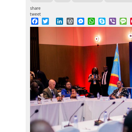
share
tweet
Facebook
Twitter
LinkedIn
WordPress
Messenger
WhatsApp
Skype
Viber
M