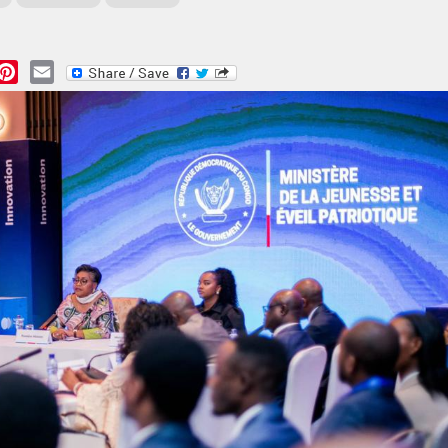
essage
Pinterest
Email