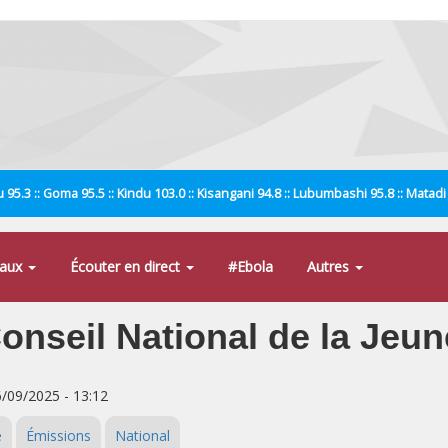
 95.3 :: Goma 95.5 :: Kindu 103.0 :: Kisangani 94.8 :: Lubumbashi 95.8 :: Matad
naux
Écouter en direct
#Ebola
Autres
Conseil National de la Jeu
6/09/2025 - 13:12
e
Émissions
National