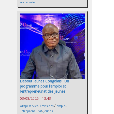
sorcellerie
Debout Jeunes Congolais : Un
programme pour l’emploi et
l’entrepreneuriat des jeunes
03/08/2026 - 13:43
/
Okapi service
,
Émissions
emploi
,
Entrepreneuriat
,
jeunes