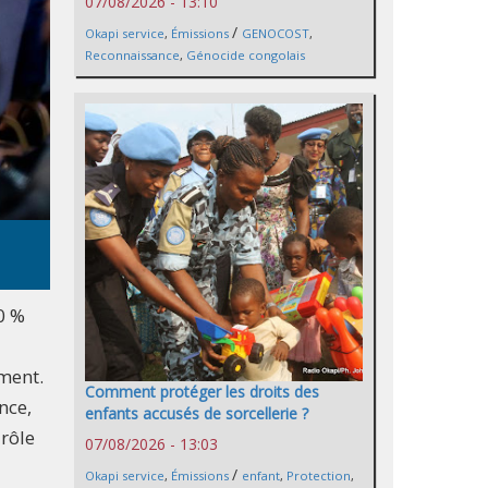
07/08/2026 - 13:10
/
Okapi service
,
Émissions
GENOCOST
,
Reconnaissance
,
Génocide congolais
0 %
ment.
Comment protéger les droits des
nce,
enfants accusés de sorcellerie ?
 rôle
07/08/2026 - 13:03
/
Okapi service
,
Émissions
enfant
,
Protection
,