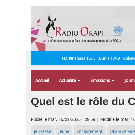
Aller
au
contenu
principal
FM: Kinshasa 103.5 :: Bunia 104.8 :: Bukavu
Accueil
Actualité
Émissions
Jour
Quel est le rôle du 
Publié le mar, 16/09/2025 - 08:08 | Modifié le mar, 1
jeunesse
Jeune
Encadrement
Okapi servic