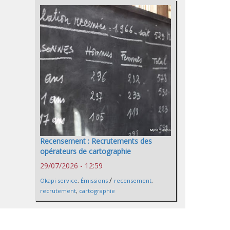
Recensement : Recrutements des
opérateurs de cartographie
29/07/2026 - 12:59
/
Okapi service
,
Émissions
recensement
,
recrutement
,
cartographie