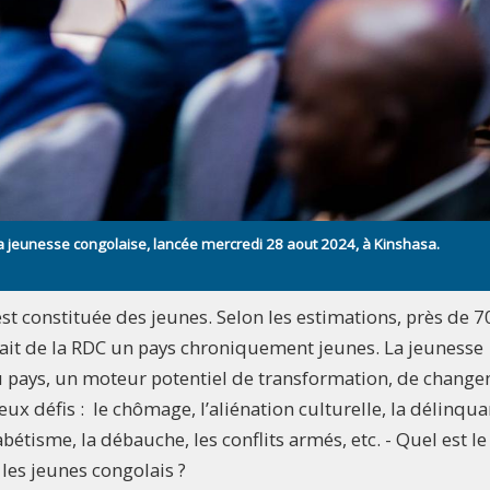
 la jeunesse congolaise, lancée mercredi 28 aout 2024, à Kinshasa.
st constituée des jeunes. Selon les estimations, près de 7
fait de la RDC un pays chroniquement jeunes. La jeunesse
u pays, un moteur potentiel de transformation, de change
ux défis : le chômage, l’aliénation culturelle, la délinqua
abétisme, la débauche, les conflits armés, etc. - Quel est le
 les jeunes congolais ?