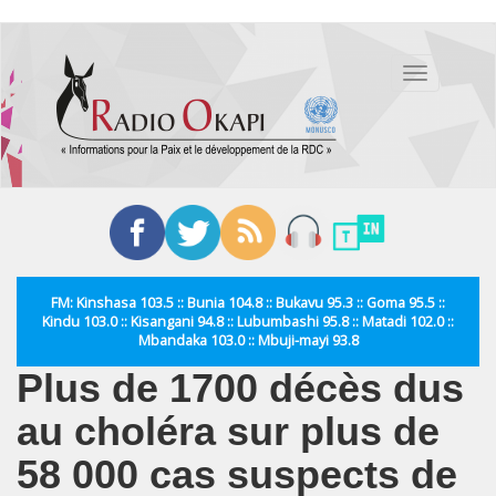
Aller
au
Toggle
contenu
navigation
principal
FM: Kinshasa 103.5 :: Bunia 104.8 :: Bukavu 95.3 :: Goma 95.5 ::
Kindu 103.0 :: Kisangani 94.8 :: Lubumbashi 95.8 :: Matadi 102.0 ::
Mbandaka 103.0 :: Mbuji-mayi 93.8
Plus de 1700 décès dus
au choléra sur plus de
58 000 cas suspects de