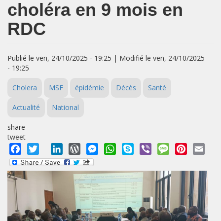
choléra en 9 mois en
RDC
Publié le ven, 24/10/2025 - 19:25 | Modifié le ven, 24/10/2025
- 19:25
Cholera
MSF
épidémie
Décès
Santé
Actualité
National
share
tweet
Facebook
Twitter
LinkedIn
WordPress
Messenger
WhatsApp
Skype
Viber
Message
Pinterest
Emai