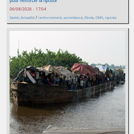
pour renforcer la riposte
06/08/2026 - 17:04
/
Santé
,
Actualité
renforcement
,
surveillance
,
Ebola
,
OMS
,
riposte