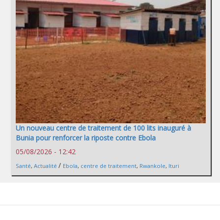
Un nouveau centre de traitement de 100 lits inauguré à
Bunia pour renforcer la riposte contre Ebola
05/08/2026 - 12:42
/
Santé
,
Actualité
Ebola
,
centre de traitement
,
Rwankole
,
Ituri