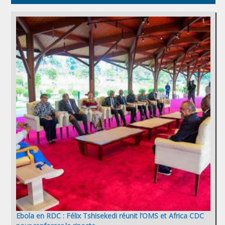
Ebola en RDC : Félix Tshisekedi réunit l’OMS et Africa CDC