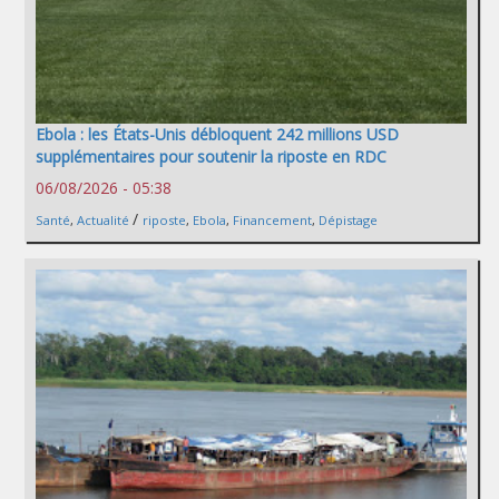
Ebola : les États-Unis débloquent 242 millions USD
supplémentaires pour soutenir la riposte en RDC
06/08/2026 - 05:38
/
Santé
,
Actualité
riposte
,
Ebola
,
Financement
,
Dépistage