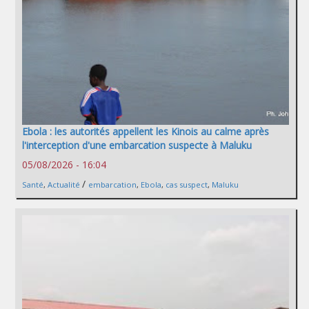
Ebola : les autorités appellent les Kinois au calme après
l'interception d'une embarcation suspecte à Maluku
05/08/2026 - 16:04
/
Santé
,
Actualité
embarcation
,
Ebola
,
cas suspect
,
Maluku