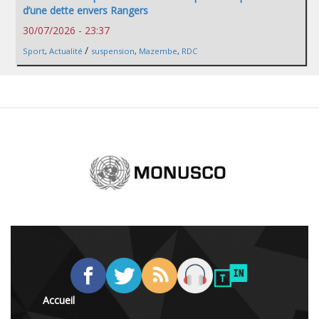
d’une dette envers Rangers
30/07/2026 - 23:37
/
Sport
,
Actualité
suspension
,
Mazembe
,
RDC
Accueil