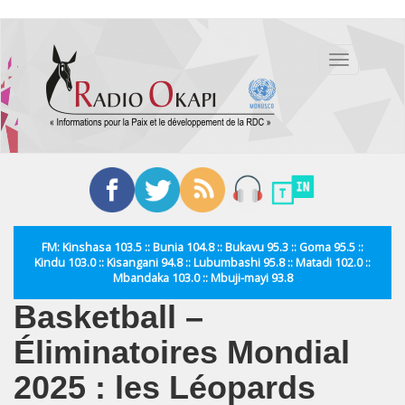
Aller
au
Toggle
contenu
navigation
principal
FM: Kinshasa 103.5 :: Bunia 104.8 :: Bukavu 95.3 :: Goma 95.5 ::
Kindu 103.0 :: Kisangani 94.8 :: Lubumbashi 95.8 :: Matadi 102.0 ::
Mbandaka 103.0 :: Mbuji-mayi 93.8
Basketball –
Éliminatoires Mondial
2025 : les Léopards