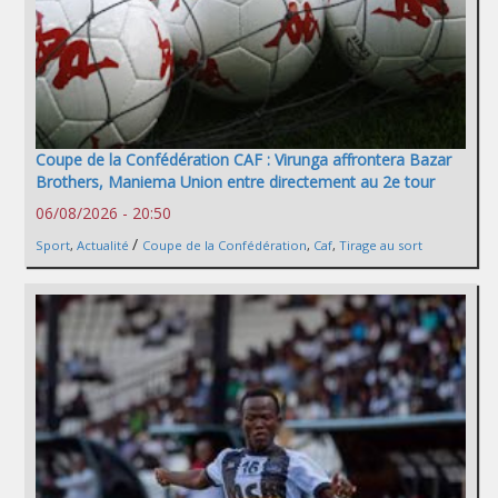
Coupe de la Confédération CAF : Virunga affrontera Bazar
Brothers, Maniema Union entre directement au 2e tour
06/08/2026 - 20:50
/
Sport
,
Actualité
Coupe de la Confédération
,
Caf
,
Tirage au sort