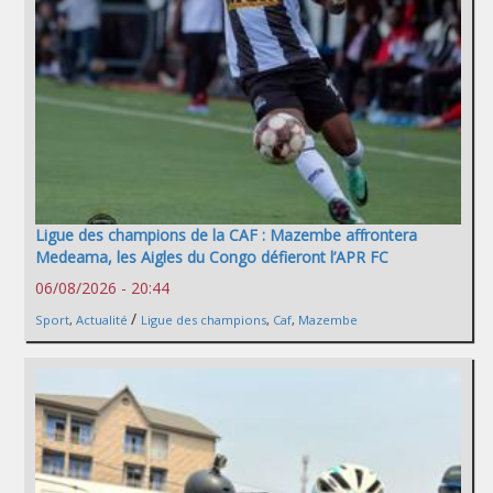
Ligue des champions de la CAF : Mazembe affrontera
Medeama, les Aigles du Congo défieront l’APR FC
06/08/2026 - 20:44
/
Sport
,
Actualité
Ligue des champions
,
Caf
,
Mazembe