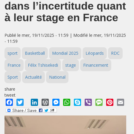
dans l’incertitude quant
à leur stage en France
Publié le mer, 19/11/2025 - 11:59 | Modifié le mer, 19/11/2025
- 11:59
sport
Basketball
Mondial 2025
Léopards
RDC
France
Félix Tshisekedi
stage
Financement
Sport
Actualité
National
share
tweet
Facebook
Twitter
LinkedIn
WordPress
Messenger
WhatsApp
Skype
Viber
Message
Pinterest
Emai