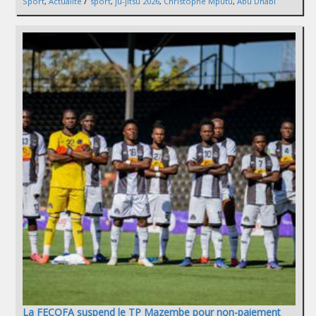
/
Sport
,
Actualité
sport
,
ju-jitsu 2026
,
Christophe Mputu
,
Abu Dhabi
La FECOFA suspend le TP Mazembe pour non-paiement