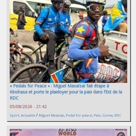
« Pedals for Peace » : Miguel Masaïsaï fait étape à
Kinshasa et porte le plaidoyer pour la paix dans l’Est de la
RDC
05/08/2026 - 21:42
/
Sport
,
Actualité
Miguel Masaisai
,
Pedal for peace
,
Paix
,
Goma
,
RDC