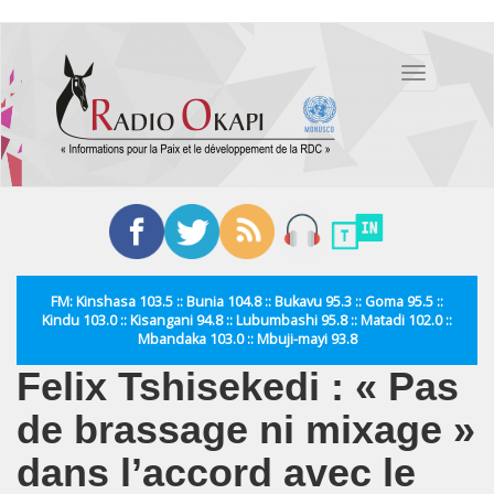
Aller
au
Toggle
contenu
navigation
principal
FM: Kinshasa 103.5 :: Bunia 104.8 :: Bukavu 95.3 :: Goma 95.5 ::
Kindu 103.0 :: Kisangani 94.8 :: Lubumbashi 95.8 :: Matadi 102.0 ::
Mbandaka 103.0 :: Mbuji-mayi 93.8
Felix Tshisekedi : « Pas
de brassage ni mixage »
dans l’accord avec le