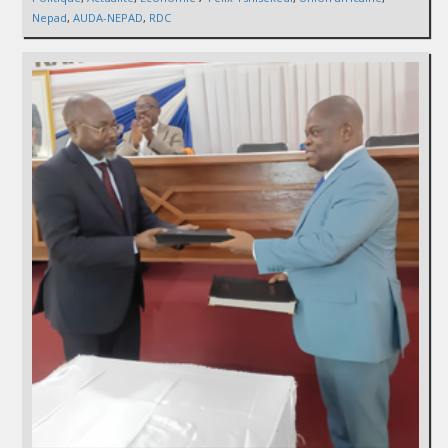
Nepad
,
AUDA-NEPAD
,
RDC