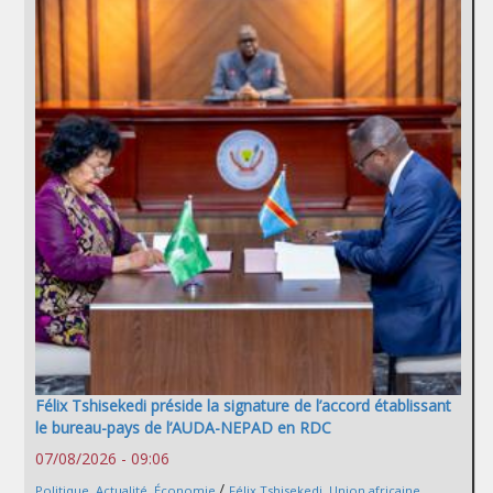
Félix Tshisekedi préside la signature de l’accord établissant
le bureau-pays de l’AUDA-NEPAD en RDC
07/08/2026 - 09:06
/
Politique
,
Actualité
,
Économie
Félix Tshisekedi
,
Union africaine
,