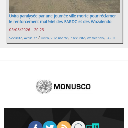
Uvira paralysée par une journée ville morte pour réclamer
le renforcement matériel des FARDC et des Wazalendo
05/08/2026 - 20:23
/
Sécurité
,
Actualité
Uvira
,
Ville morte
,
Insécurité
,
Wazalendo
,
FARDC