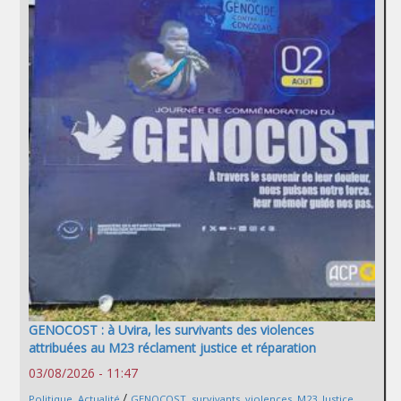
GENOCOST : à Uvira, les survivants des violences
attribuées au M23 réclament justice et réparation
03/08/2026 - 11:47
/
Politique
,
Actualité
GENOCOST
,
survivants
,
violences
,
M23
,
Justice
,