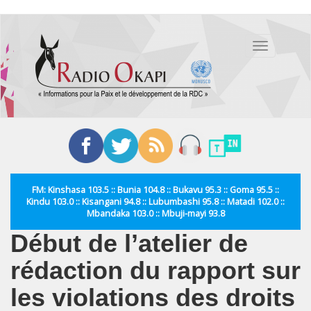
Aller
au
Toggle
contenu
navigation
principal
FM: Kinshasa 103.5 :: Bunia 104.8 :: Bukavu 95.3 :: Goma 95.5 ::
Kindu 103.0 :: Kisangani 94.8 :: Lubumbashi 95.8 :: Matadi 102.0 ::
Mbandaka 103.0 :: Mbuji-mayi 93.8
Début de l’atelier de
rédaction du rapport sur
les violations des droits